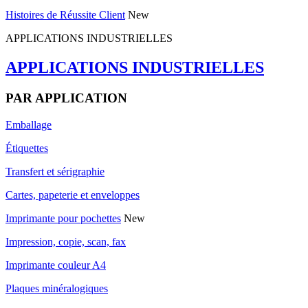
Histoires de Réussite Client
New
APPLICATIONS INDUSTRIELLES
APPLICATIONS INDUSTRIELLES
PAR APPLICATION
Emballage
Étiquettes
Transfert et sérigraphie
Cartes, papeterie et enveloppes
Imprimante pour pochettes
New
Impression, copie, scan, fax
Imprimante couleur A4
Plaques minéralogiques