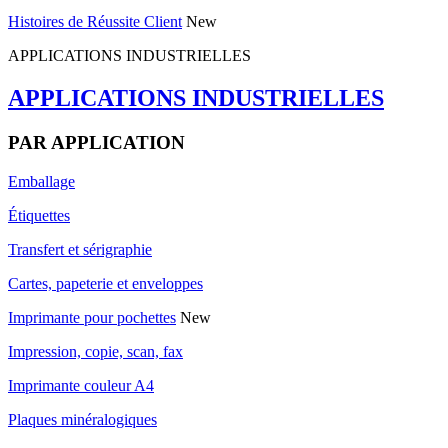
Histoires de Réussite Client
New
APPLICATIONS INDUSTRIELLES
APPLICATIONS INDUSTRIELLES
PAR APPLICATION
Emballage
Étiquettes
Transfert et sérigraphie
Cartes, papeterie et enveloppes
Imprimante pour pochettes
New
Impression, copie, scan, fax
Imprimante couleur A4
Plaques minéralogiques