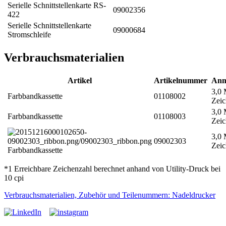
Serielle Schnittstellenkarte RS-
09002356
422
Serielle Schnittstellenkarte
09000684
Stromschleife
Verbrauchsmaterialien
Artikel
Artikelnummer
Anm
3,0 
Farbbandkassette
01108002
Zeic
3,0 
Farbbandkassette
01108003
Zei
3,0 
09002303
Zeic
Farbbandkassette
*1 Erreichbare Zeichenzahl berechnet anhand von Utility-Druck bei
10 cpi
Verbrauchsmaterialien, Zubehör und Teilenummern: Nadeldrucker