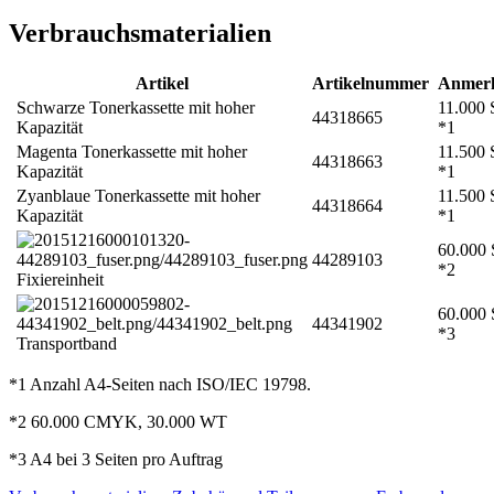
Verbrauchsmaterialien
Artikel
Artikelnummer
Anmer
Schwarze Tonerkassette mit hoher
11.000 
44318665
Kapazität
*1
Magenta Tonerkassette mit hoher
11.500 
44318663
Kapazität
*1
Zyanblaue Tonerkassette mit hoher
11.500 
44318664
Kapazität
*1
60.000 
44289103
*2
Fixiereinheit
60.000 
44341902
*3
Transportband
*1 Anzahl A4-Seiten nach ISO/IEC 19798.
*2 60.000 CMYK, 30.000 WT
*3 A4 bei 3 Seiten pro Auftrag