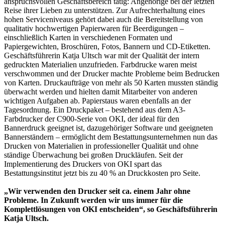
anspruchsvollen Geschäftsbereich tätig: Angehörige bei der letzten
Reise ihrer Lieben zu unterstützen. Zur Aufrechterhaltung eines
hohen Serviceniveaus gehört dabei auch die Bereitstellung von
qualitativ hochwertigen Papierwaren für Beerdigungen –
einschließlich Karten in verschiedenen Formaten und
Papiergewichten, Broschüren, Fotos, Bannern und CD-Etiketten.
Geschäftsführerin Katja Ultsch war mit der Qualität der intern
gedruckten Materialien unzufrieden. Farbdrucke waren meist
verschwommen und der Drucker machte Probleme beim Bedrucken
von Karten. Druckaufträge von mehr als 50 Karten mussten ständig
überwacht werden und hielten damit Mitarbeiter von anderen
wichtigen Aufgaben ab. Papierstaus waren ebenfalls an der
Tagesordnung. Ein Druckpaket – bestehend aus dem A3-
Farbdrucker der C900-Serie von OKI, der ideal für den
Bannerdruck geeignet ist, dazugehöriger Software und geeigneten
Bannerständern – ermöglicht dem Bestattungsunternehmen nun das
Drucken von Materialien in professioneller Qualität und ohne
ständige Überwachung bei großen Druckläufen. Seit der
Implementierung des Druckers von OKI spart das
Bestattungsinstitut jetzt bis zu 40 % an Druckkosten pro Seite.
„Wir verwenden den Drucker seit ca. einem Jahr ohne
Probleme. In Zukunft werden wir uns immer für die
Komplettlösungen von OKI entscheiden“, so Geschäftsführerin
Katja Ultsch.