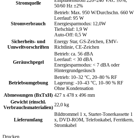
Einphasenstrom 220–240 VAC ±0%,
Stromquelle
50/60 Hz ±2%
Betrieb: Max. 950 W/Durchschn. 660 W
Leerlauf: 95 W
Stromverbrauch
Energiesparmodus: 12,0W
Tiefschlaf: 1,9 W
Auto-Off: 0,5 W
Sicherheits- und
Energy Star, GS-Zeichen, EMV-
Umweltvorschriften
Richtlinie, CE-Zeichen
Betrieb: ca. 56 dBA
Leerlauf: < 30 dBA
Geräuschpegel
Energiesparmodus: < 7 dBA oder
Hintergrundgeräusch
Betrieb: 10–32 °C, 20–80 % RF
Betriebsumgebung
Lagerung: -10–43 °C, 10–90 % RF
Ohne Kondensation
Abmessungen (BxTxH)
427 x 478 x 496 mm
Gewicht (einschl.
22,0 kg
Verbrauchsmaterialien)
Bildtrommel 1 x, Starter-Tonerkassette 1
Lieferumfang
x, DVD-ROM, Telefonkabel, Ferritkern,
Stromkabel
Drucken