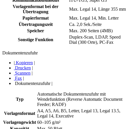
Kommunikationsmodus
ITU-TG3, Super G3
Vorlagenformat bei der
Max. Legal 14, Länge 355 mm
Übertragung
Papierformat
Max. Legal 14, Min. Letter
Übertragungszeit
Ca. 2,0 Sek./Seite
Speicher
Max. 200 Seiten (4MB)
Duplex-Scan, LDAP, Speed
Sonstige Funktion
Dial (300 Orte), PC-Fax
Dokumentenzufuhr
|
Kopieren
|
Drucken
|
Scannen
|
Fax
|
Dokumentenzufuhr
|
Automatische Dokumentenzufuhr mit
Typ
Wendefunktion (Reverse Automatic Document
Feeder; RADF)
A4, A5, A6, B5, Letter, Legal 13, Legal 13.5,
Vorlagenformat
Legal 14, Executive
Vorlagengewicht
60–105 g/m²
Kapazität
Max. 50 Blatt