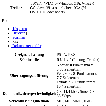
TWAIN, WIA1.0 (Windows XP), WIA2.0
Treiber
(Windows Vista oder höher), ICA (Mac
OS X 10.6 oder höher)
Fax
|
Kopieren
|
Drucken
|
Scannen
|
Fax
|
Dokumentenzufuhr
|
Geeignete Leitung
PSTN, PBX
Schnittstelle
RJ-11 x 2 (Leitung, Telefon)
Normal: 8 Punkte/mm x
3,85 Zeilen/mm
Fein/Foto: 8 Punkte/mm x
Übertragungsauflösung
7,7 Zeilen/mm
Extrafein: 8 Punkte/mm x
15,4 Zeilen/mm
G3: 14,4 kbps, Super G3:
Kommunikationsgeschwindigkeit
33.6kbps
Verschlüsselungsmethode
MH, MR, MMR, JBIG