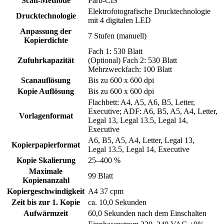
Scan-Methode
Farb-CIS
Elektrofotografische Drucktechnologie
Drucktechnologie
mit 4 digitalen LED
Anpassung der
7 Stufen (manuell)
Kopierdichte
Fach 1: 530 Blatt
Zufuhrkapazität
(Optional) Fach 2: 530 Blatt
Mehrzweckfach: 100 Blatt
Scanauflösung
Bis zu 600 x 600 dpi
Kopie Auflösung
Bis zu 600 x 600 dpi
Flachbett: A4, A5, A6, B5, Letter,
Executive; ADF: A6, B5, A5, A4, Letter,
Vorlagenformat
Legal 13, Legal 13.5, Legal 14,
Executive
A6, B5, A5, A4, Letter, Legal 13,
Kopierpapierformat
Legal 13.5, Legal 14, Executive
Kopie Skalierung
25–400 %
Maximale
99 Blatt
Kopienanzahl
Kopiergeschwindigkeit
A4 37 cpm
Zeit bis zur 1. Kopie
ca. 10,0 Sekunden
Aufwärmzeit
60,0 Sekunden nach dem Einschalten