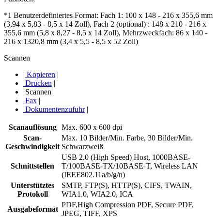
*1 Benutzerdefiniertes Format: Fach 1: 100 x 148 ‐ 216 x 355,6 mm
(3,94 x 5,83 ‐ 8,5 x 14 Zoll), Fach 2 (optional) : 148 x 210 ‐ 216 x
355,6 mm (5,8 x 8,27 ‐ 8,5 x 14 Zoll), Mehrzweckfach: 86 x 140 ‐
216 x 1320,8 mm (3,4 x 5,5 ‐ 8,5 x 52 Zoll)
Scannen
|
Kopieren
|
Drucken
|
Scannen
|
Fax
|
Dokumentenzufuhr
|
Scanauflösung
Max. 600 x 600 dpi
Scan-
Max. 10 Bilder/Min. Farbe, 30 Bilder/Min.
Geschwindigkeit
Schwarzweiß
USB 2.0 (High Speed) Host, 1000BASE-
Schnittstellen
T/100BASE-TX/10BASE-T, Wireless LAN
(IEEE802.11a/b/g/n)
Unterstütztes
SMTP, FTP(S), HTTP(S), CIFS, TWAIN,
Protokoll
WIA1.0, WIA2.0, ICA
PDF,High Compression PDF, Secure PDF,
Ausgabeformat
JPEG, TIFF, XPS