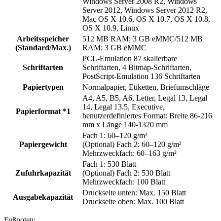
Windows Server 2008 R2, Windows
Server 2012, Windows Server 2012 R2,
Mac OS X 10.6, OS X 10.7, OS X 10.8,
OS X 10.9, Linux
Arbeitsspeicher
512 MB RAM; 3 GB eMMC/512 MB
(Standard/Max.)
RAM; 3 GB eMMC
PCL-Emulation 87 skalierbare
Schriftarten
Schriftarten, 4 Bitmap-Schriftarten,
PostScript-Emulation 136 Schriftarten
Papiertypen
Normalpapier, Etiketten, Briefumschläge
A4, A5, B5, A6, Letter, Legal 13, Legal
14, Legal 13.5, Executive,
Papierformat *1
benutzerdefiniertes Format: Breite 86-216
mm x Länge 140-1320 mm
Fach 1: 60–120 g/m²
Papiergewicht
(Optional) Fach 2: 60–120 g/m²
Mehrzweckfach: 60–163 g/m²
Fach 1: 530 Blatt
Zufuhrkapazität
(Optional) Fach 2: 530 Blatt
Mehrzweckfach: 100 Blatt
Druckseite unten: Max. 150 Blatt
Ausgabekapazität
Druckseite oben: Max. 100 Blatt
Fußnoten;