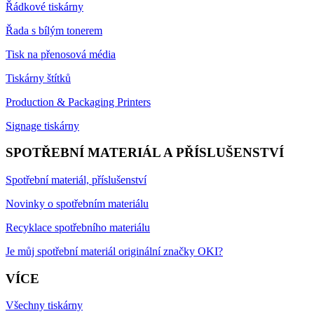
Řádkové tiskárny
Řada s bílým tonerem
Tisk na přenosová média
Tiskárny štítků
Production & Packaging Printers
Signage tiskárny
SPOTŘEBNÍ MATERIÁL A PŘÍSLUŠENSTVÍ
Spotřební materiál, příslušenství
Novinky o spotřebním materiálu
Recyklace spotřebního materiálu
Je můj spotřební materiál originální značky OKI?
VÍCE
Všechny tiskárny