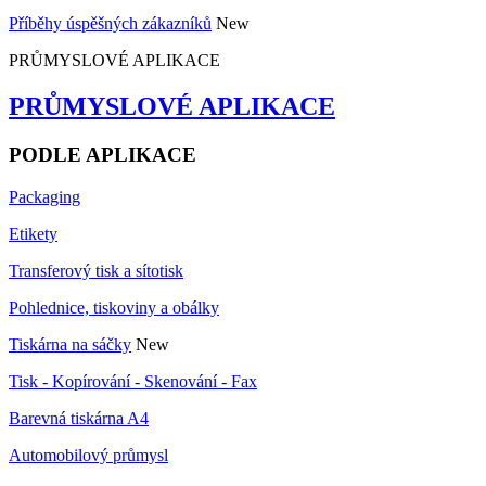
Příběhy úspěšných zákazníků
New
PRŮMYSLOVÉ APLIKACE
PRŮMYSLOVÉ APLIKACE
PODLE APLIKACE
Packaging
Etikety
Transferový tisk a sítotisk
Pohlednice, tiskoviny a obálky
Tiskárna na sáčky
New
Tisk - Kopírování - Skenování - Fax
Barevná tiskárna A4
Automobilový průmysl