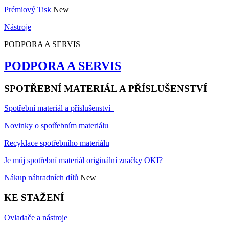
Prémiový Tisk
New
Nástroje
PODPORA A SERVIS
PODPORA A SERVIS
SPOTŘEBNÍ MATERIÁL A PŘÍSLUŠENSTVÍ
Spotřební materiál a příslušenství
Novinky o spotřebním materiálu
Recyklace spotřebního materiálu
Je můj spotřební materiál originální značky OKI?
Nákup náhradních dílů
New
KE STAŽENÍ
Ovladače a nástroje