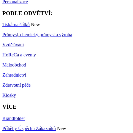
Personalizace
PODLE ODVĚTVÍ:
Tiskárna štítků
New
Průmysl, chemický průmysl a výroba
Vzdělávání
HoReCa a eventy
Maloobchod
Zahradnictví
Zdravotní péče
Kiosky
VÍCE
Brandfolder
Příběhy Úspěchu Zákazníků
New