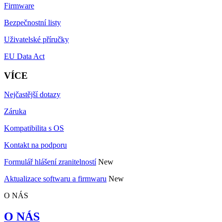
Firmware
Bezpečnostní listy
Uživatelské příručky
EU Data Act
VÍCE
Nejčastější dotazy
Záruka
Kompatibilita s OS
Kontakt na podporu
Formulář hlášení zranitelností
New
Aktualizace softwaru a firmwaru
New
O NÁS
O NÁS