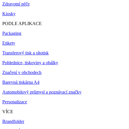
Zdravotní péče
Kiosky
PODLE APLIKACE
Packaging
Etikety
Transferový tisk a sítotisk
Pohlednice, tiskoviny a obálky
Značení v obchodech
Barevná tiskárna A4
Automobilový průmysl a poznávací značky
Personalizace
VÍCE
Brandfolder