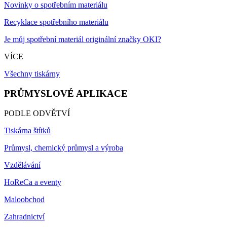
Novinky o spotřebním materiálu
Recyklace spotřebního materiálu
Je můj spotřební materiál originální značky OKI?
VÍCE
Všechny tiskárny
PRŮMYSLOVÉ APLIKACE
PODLE ODVĚTVÍ
Tiskárna štítků
Průmysl, chemický průmysl a výroba
Vzdělávání
HoReCa a eventy
Maloobchod
Zahradnictví