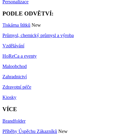
Personalizace
PODLE ODVĚTVÍ:
Tiskárna štítků
New
Průmysl, chemický průmysl a výroba
Vzdělávání
HoReCa a eventy
Maloobchod
Zahradnictví
Zdravotní péče
Kiosky
VÍCE
Brandfolder
Příběhy Úspěchu Zákazníků
New