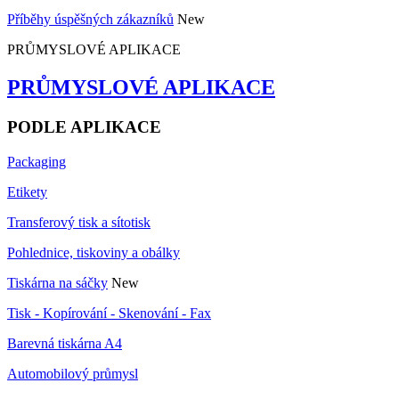
Příběhy úspěšných zákazníků
New
PRŮMYSLOVÉ APLIKACE
PRŮMYSLOVÉ APLIKACE
PODLE APLIKACE
Packaging
Etikety
Transferový tisk a sítotisk
Pohlednice, tiskoviny a obálky
Tiskárna na sáčky
New
Tisk - Kopírování - Skenování - Fax
Barevná tiskárna A4
Automobilový průmysl