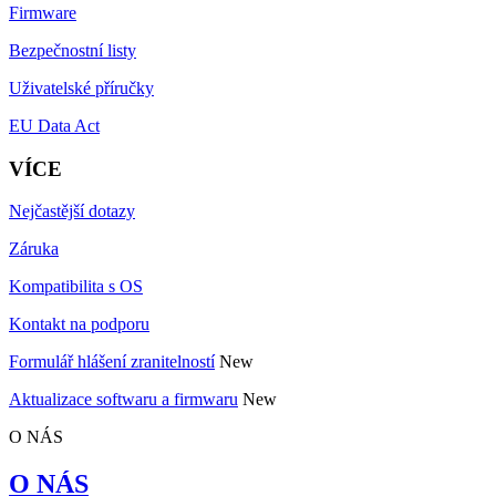
Firmware
Bezpečnostní listy
Uživatelské příručky
EU Data Act
VÍCE
Nejčastější dotazy
Záruka
Kompatibilita s OS
Kontakt na podporu
Formulář hlášení zranitelností
New
Aktualizace softwaru a firmwaru
New
O NÁS
O NÁS