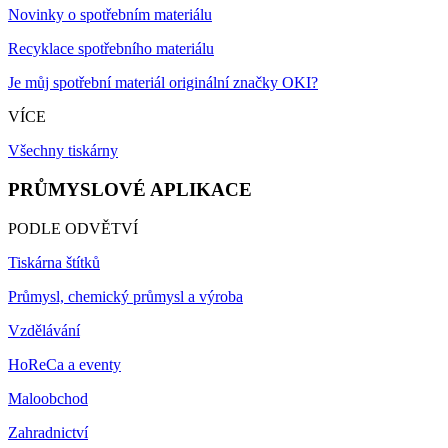
Novinky o spotřebním materiálu
Recyklace spotřebního materiálu
Je můj spotřební materiál originální značky OKI?
VÍCE
Všechny tiskárny
PRŮMYSLOVÉ APLIKACE
PODLE ODVĚTVÍ
Tiskárna štítků
Průmysl, chemický průmysl a výroba
Vzdělávání
HoReCa a eventy
Maloobchod
Zahradnictví