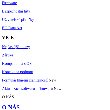
Firmware
Bezpečnostní listy
Uživatelské příručky
EU Data Act
VÍCE
Nejčastější dotazy
Záruka
Kompatibilita s OS
Kontakt na podporu
Formulář hlášení zranitelností
New
Aktualizace softwaru a firmwaru
New
O NÁS
O NÁS