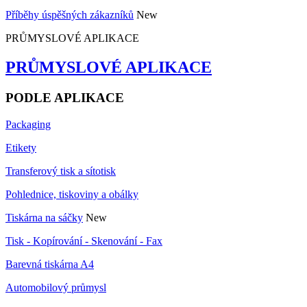
Příběhy úspěšných zákazníků
New
PRŮMYSLOVÉ APLIKACE
PRŮMYSLOVÉ APLIKACE
PODLE APLIKACE
Packaging
Etikety
Transferový tisk a sítotisk
Pohlednice, tiskoviny a obálky
Tiskárna na sáčky
New
Tisk - Kopírování - Skenování - Fax
Barevná tiskárna A4
Automobilový průmysl