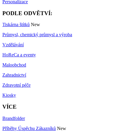
Personalizace
PODLE ODVĚTVÍ:
Tiskárna štítků
New
Průmysl, chemický průmysl a výroba
Vzdělávání
HoReCa a eventy
Maloobchod
Zahradnictví
Zdravotní péče
Kiosky
VÍCE
Brandfolder
Příběhy Úspěchu Zákazníků
New