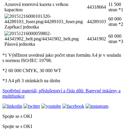
Azurová tonerová kazeta s velkou
11 500
44318664
kapacitou
stran *1
60 000
44289103
stran *2
Zapékací jednotka
60 000
44341902
stran *3
Pásová jednotka
*1 Výtěžnost uvedená jako počet stran formátu A4 je v souladu
s normou ISO/IEC 19798.
*2 60 000 CMYK, 30 000 WT
*3 A4 při 3 stránkách na úlohu
Spotřební materiál, příslušenství a čísla dílů: Barevné tiskárny a
multifunkce
Spojte se s OKI
Spojte se s OKI