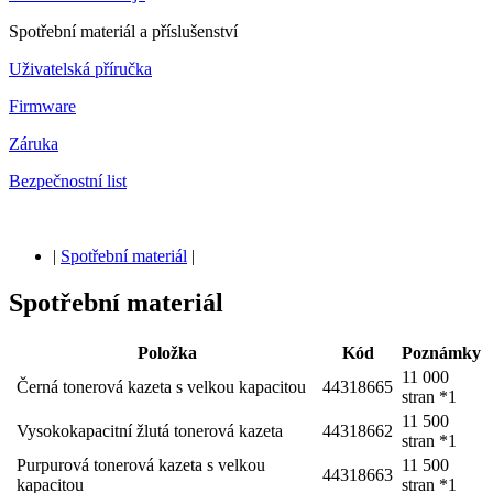
Spotřební materiál a příslušenství
Uživatelská příručka
Firmware
Záruka
Bezpečnostní list
|
Spotřební materiál
|
Spotřební materiál
Položka
Kód
Poznámky
11 000
Černá tonerová kazeta s velkou kapacitou
44318665
stran *1
11 500
Vysokokapacitní žlutá tonerová kazeta
44318662
stran *1
Purpurová tonerová kazeta s velkou
11 500
44318663
kapacitou
stran *1