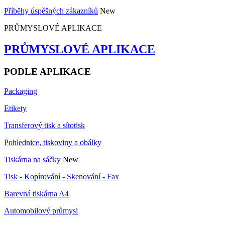
Příběhy úspěšných zákazníků
New
PRŮMYSLOVÉ APLIKACE
PRŮMYSLOVÉ APLIKACE
PODLE APLIKACE
Packaging
Etikety
Transferový tisk a sítotisk
Pohlednice, tiskoviny a obálky
Tiskárna na sáčky
New
Tisk - Kopírování - Skenování - Fax
Barevná tiskárna A4
Automobilový průmysl