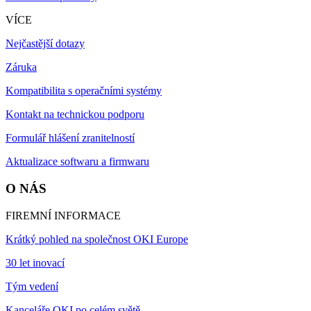
VÍCE
Nejčastější dotazy
Záruka
Kompatibilita s operačními systémy
Kontakt na technickou podporu
Formulář hlášení zranitelností
Aktualizace softwaru a firmwaru
O NÁS
FIREMNÍ INFORMACE
Krátký pohled na společnost OKI Europe
30 let inovací
Tým vedení
Kanceláře OKI po celém světě