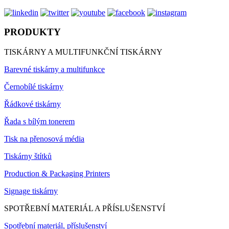
PRODUKTY
TISKÁRNY A MULTIFUNKČNÍ TISKÁRNY
Barevné tiskárny a multifunkce
Černobílé tiskárny
Řádkové tiskárny
Řada s bílým tonerem
Tisk na přenosová média
Tiskárny štítků
Production & Packaging Printers
Signage tiskárny
SPOTŘEBNÍ MATERIÁL A PŘÍSLUŠENSTVÍ
Spotřební materiál, příslušenství