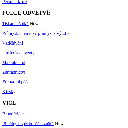
Personalizace
PODLE ODVĚTVÍ:
Tiskárna štítků
New
Průmysl, chemický průmysl a výroba
Vzdělávání
HoReCa a eventy
Maloobchod
Zahradnictví
Zdravotní péče
Kiosky
VÍCE
Brandfolder
Příběhy Úspěchu Zákazníků
New