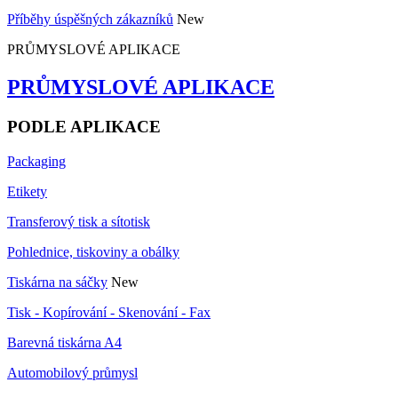
Příběhy úspěšných zákazníků
New
PRŮMYSLOVÉ APLIKACE
PRŮMYSLOVÉ APLIKACE
PODLE APLIKACE
Packaging
Etikety
Transferový tisk a sítotisk
Pohlednice, tiskoviny a obálky
Tiskárna na sáčky
New
Tisk - Kopírování - Skenování - Fax
Barevná tiskárna A4
Automobilový průmysl