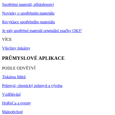
Spotřební materiál, příslušenství
Novinky o spotřebním materiálu
Recyklace spotřebního materiálu
Je můj spotřební materiál originální značky OKI?
VÍCE
Všechny tiskárny
PRŮMYSLOVÉ APLIKACE
PODLE ODVĚTVÍ
Tiskárna štítků
Průmysl, chemický průmysl a výroba
Vzdělávání
HoReCa a eventy
Maloobchod