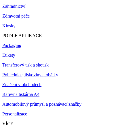
Zahradnictví
Zdravotní péče
Kiosky
PODLE APLIKACE
Packaging
Etikety
Transferový tisk a sítotisk
Pohlednice, tiskoviny a obálky
Značení v obchodech
Barevná tiskárna A4
Automobilový průmysl a poznávací značky
Personalizace
VÍCE