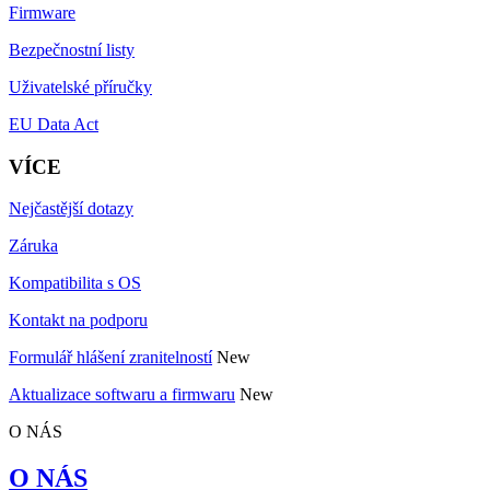
Firmware
Bezpečnostní listy
Uživatelské příručky
EU Data Act
VÍCE
Nejčastější dotazy
Záruka
Kompatibilita s OS
Kontakt na podporu
Formulář hlášení zranitelností
New
Aktualizace softwaru a firmwaru
New
O NÁS
O NÁS