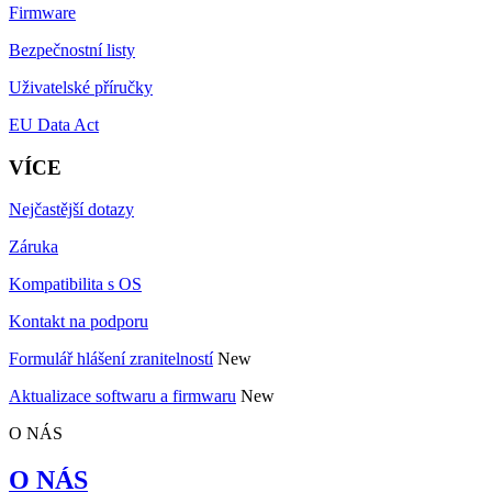
Firmware
Bezpečnostní listy
Uživatelské příručky
EU Data Act
VÍCE
Nejčastější dotazy
Záruka
Kompatibilita s OS
Kontakt na podporu
Formulář hlášení zranitelností
New
Aktualizace softwaru a firmwaru
New
O NÁS
O NÁS