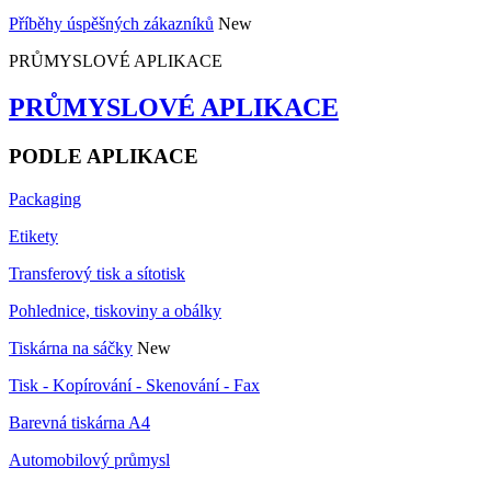
Příběhy úspěšných zákazníků
New
PRŮMYSLOVÉ APLIKACE
PRŮMYSLOVÉ APLIKACE
PODLE APLIKACE
Packaging
Etikety
Transferový tisk a sítotisk
Pohlednice, tiskoviny a obálky
Tiskárna na sáčky
New
Tisk - Kopírování - Skenování - Fax
Barevná tiskárna A4
Automobilový průmysl