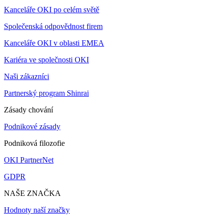
Kanceláře OKI po celém světě
Společenská odpovědnost firem
Kanceláře OKI v oblasti EMEA
Kariéra ve společnosti OKI
Naši zákazníci
Partnerský program Shinrai
Zásady chování
Podnikové zásady
Podniková filozofie
OKI PartnerNet
GDPR
NAŠE ZNAČKA
Hodnoty naší značky