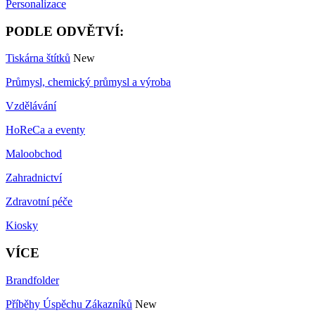
Personalizace
PODLE ODVĚTVÍ:
Tiskárna štítků
New
Průmysl, chemický průmysl a výroba
Vzdělávání
HoReCa a eventy
Maloobchod
Zahradnictví
Zdravotní péče
Kiosky
VÍCE
Brandfolder
Příběhy Úspěchu Zákazníků
New