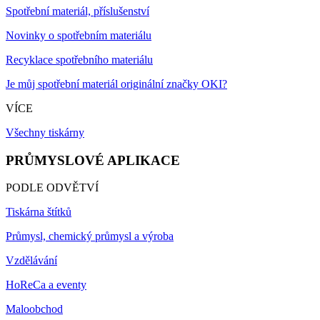
Spotřební materiál, příslušenství
Novinky o spotřebním materiálu
Recyklace spotřebního materiálu
Je můj spotřební materiál originální značky OKI?
VÍCE
Všechny tiskárny
PRŮMYSLOVÉ APLIKACE
PODLE ODVĚTVÍ
Tiskárna štítků
Průmysl, chemický průmysl a výroba
Vzdělávání
HoReCa a eventy
Maloobchod