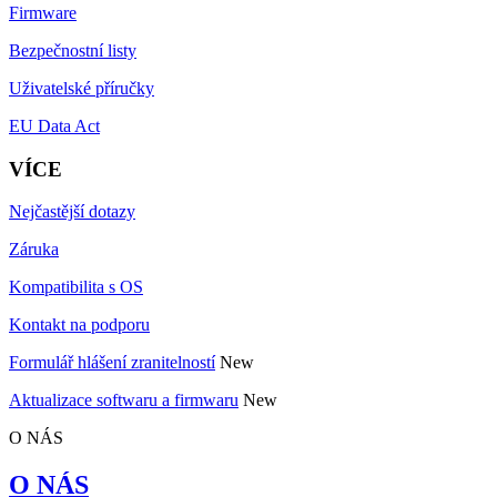
Firmware
Bezpečnostní listy
Uživatelské příručky
EU Data Act
VÍCE
Nejčastější dotazy
Záruka
Kompatibilita s OS
Kontakt na podporu
Formulář hlášení zranitelností
New
Aktualizace softwaru a firmwaru
New
O NÁS
O NÁS