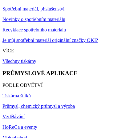
Spotřební materiál, příslušenství
Novinky o spotřebním materiálu
Recyklace spotřebního materiálu
Je můj spotřební materiál originální značky OKI?
VÍCE
Všechny tiskárny
PRŮMYSLOVÉ APLIKACE
PODLE ODVĚTVÍ
Tiskárna štítků
Průmysl, chemický průmysl a výroba
Vzdělávání
HoReCa a eventy
Maloobchod