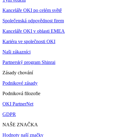
Kanceláře OKI po celém světě
Společenská odpovědnost firem
Kanceláře OKI v oblasti EMEA
Kariéra ve společnosti OKI
Naši zákazníci
Partnerský program Shinrai
Zásady chování
Podnikové zásady
Podniková filozofie
OKI PartnerNet
GDPR
NAŠE ZNAČKA
Hodnoty naší značky