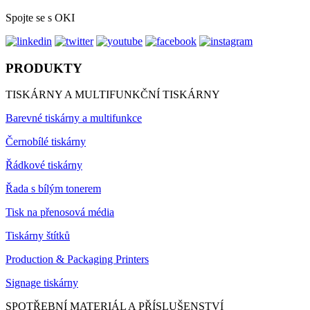
Spojte se s OKI
PRODUKTY
TISKÁRNY A MULTIFUNKČNÍ TISKÁRNY
Barevné tiskárny a multifunkce
Černobílé tiskárny
Řádkové tiskárny
Řada s bílým tonerem
Tisk na přenosová média
Tiskárny štítků
Production & Packaging Printers
Signage tiskárny
SPOTŘEBNÍ MATERIÁL A PŘÍSLUŠENSTVÍ