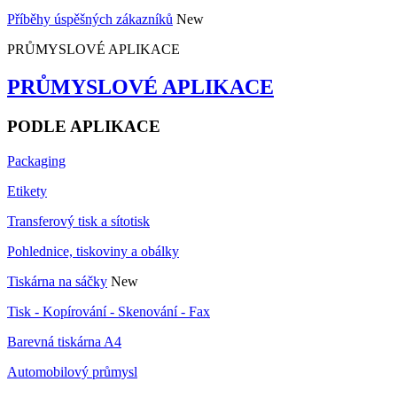
Příběhy úspěšných zákazníků
New
PRŮMYSLOVÉ APLIKACE
PRŮMYSLOVÉ APLIKACE
PODLE APLIKACE
Packaging
Etikety
Transferový tisk a sítotisk
Pohlednice, tiskoviny a obálky
Tiskárna na sáčky
New
Tisk - Kopírování - Skenování - Fax
Barevná tiskárna A4
Automobilový průmysl