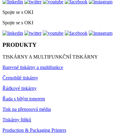
Spojte se s OKI
Spojte se s OKI
PRODUKTY
TISKÁRNY A MULTIFUNKČNÍ TISKÁRNY
Barevné tiskárny a multifunkce
Černobílé tiskárny
Řádkové tiskárny
Řada s bílým tonerem
Tisk na přenosová média
Tiskárny štítků
Production & Packaging Printers