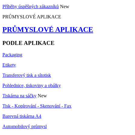
Příběhy úspěšných zákazníků
New
PRŮMYSLOVÉ APLIKACE
PRŮMYSLOVÉ APLIKACE
PODLE APLIKACE
Packaging
Etikety
Transferový tisk a sítotisk
Pohlednice, tiskoviny a obálky
Tiskárna na sáčky
New
Tisk - Kopírování - Skenování - Fax
Barevná tiskárna A4
Automobilový průmysl