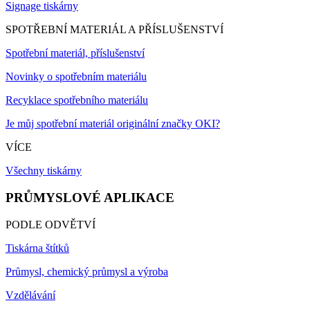
Signage tiskárny
SPOTŘEBNÍ MATERIÁL A PŘÍSLUŠENSTVÍ
Spotřební materiál, příslušenství
Novinky o spotřebním materiálu
Recyklace spotřebního materiálu
Je můj spotřební materiál originální značky OKI?
VÍCE
Všechny tiskárny
PRŮMYSLOVÉ APLIKACE
PODLE ODVĚTVÍ
Tiskárna štítků
Průmysl, chemický průmysl a výroba
Vzdělávání