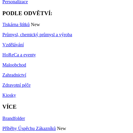
Personalizace
PODLE ODVĚTVÍ:
Tiskárna štítků
New
Průmysl, chemický průmysl a výroba
Vzdělávání
HoReCa a eventy
Maloobchod
Zahradnictví
Zdravotní péče
Kiosky
VÍCE
Brandfolder
Příběhy Úspěchu Zákazníků
New