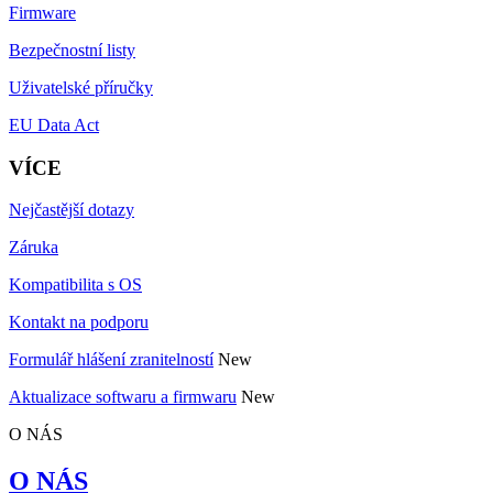
Firmware
Bezpečnostní listy
Uživatelské příručky
EU Data Act
VÍCE
Nejčastější dotazy
Záruka
Kompatibilita s OS
Kontakt na podporu
Formulář hlášení zranitelností
New
Aktualizace softwaru a firmwaru
New
O NÁS
O NÁS