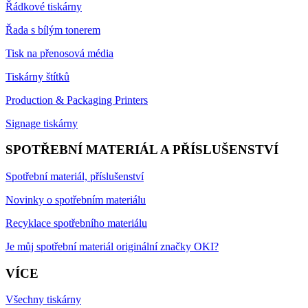
Řádkové tiskárny
Řada s bílým tonerem
Tisk na přenosová média
Tiskárny štítků
Production & Packaging Printers
Signage tiskárny
SPOTŘEBNÍ MATERIÁL A PŘÍSLUŠENSTVÍ
Spotřební materiál, příslušenství
Novinky o spotřebním materiálu
Recyklace spotřebního materiálu
Je můj spotřební materiál originální značky OKI?
VÍCE
Všechny tiskárny