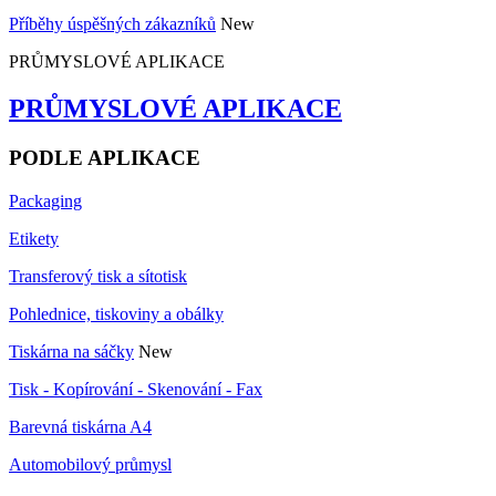
Příběhy úspěšných zákazníků
New
PRŮMYSLOVÉ APLIKACE
PRŮMYSLOVÉ APLIKACE
PODLE APLIKACE
Packaging
Etikety
Transferový tisk a sítotisk
Pohlednice, tiskoviny a obálky
Tiskárna na sáčky
New
Tisk - Kopírování - Skenování - Fax
Barevná tiskárna A4
Automobilový průmysl