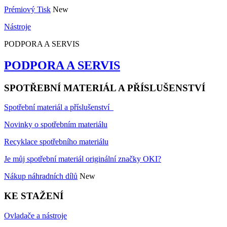
Prémiový Tisk
New
Nástroje
PODPORA A SERVIS
PODPORA A SERVIS
SPOTŘEBNÍ MATERIÁL A PŘÍSLUŠENSTVÍ
Spotřební materiál a příslušenství
Novinky o spotřebním materiálu
Recyklace spotřebního materiálu
Je můj spotřební materiál originální značky OKI?
Nákup náhradních dílů
New
KE STAŽENÍ
Ovladače a nástroje