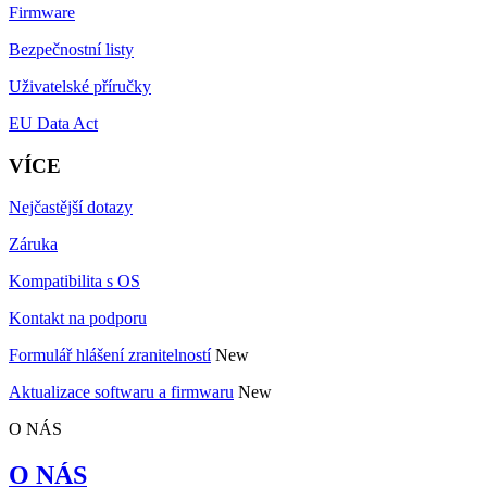
Firmware
Bezpečnostní listy
Uživatelské příručky
EU Data Act
VÍCE
Nejčastější dotazy
Záruka
Kompatibilita s OS
Kontakt na podporu
Formulář hlášení zranitelností
New
Aktualizace softwaru a firmwaru
New
O NÁS
O NÁS