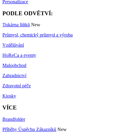
Personalizace
PODLE ODVĚTVÍ:
Tiskárna štítků
New
Průmysl, chemický průmysl a výroba
Vzdělávání
HoReCa a eventy
Maloobchod
Zahradnictví
Zdravotní péče
Kiosky
VÍCE
Brandfolder
Příběhy Úspěchu Zákazníků
New