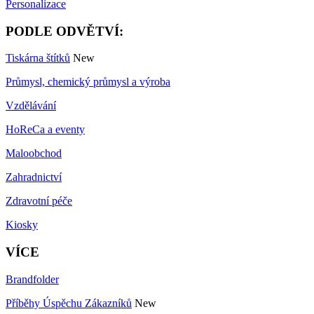
Personalizace
PODLE ODVĚTVÍ:
Tiskárna štítků
New
Průmysl, chemický průmysl a výroba
Vzdělávání
HoReCa a eventy
Maloobchod
Zahradnictví
Zdravotní péče
Kiosky
VÍCE
Brandfolder
Příběhy Úspěchu Zákazníků
New