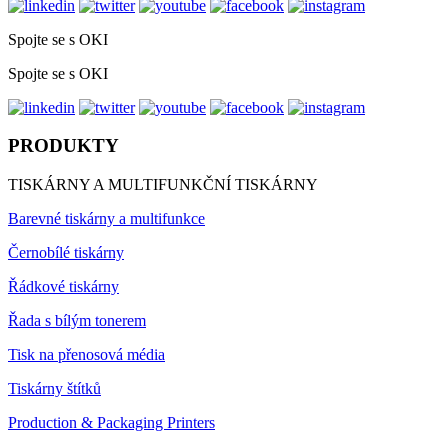
Spojte se s OKI
Spojte se s OKI
PRODUKTY
TISKÁRNY A MULTIFUNKČNÍ TISKÁRNY
Barevné tiskárny a multifunkce
Černobílé tiskárny
Řádkové tiskárny
Řada s bílým tonerem
Tisk na přenosová média
Tiskárny štítků
Production & Packaging Printers