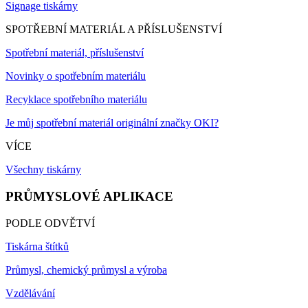
Signage tiskárny
SPOTŘEBNÍ MATERIÁL A PŘÍSLUŠENSTVÍ
Spotřební materiál, příslušenství
Novinky o spotřebním materiálu
Recyklace spotřebního materiálu
Je můj spotřební materiál originální značky OKI?
VÍCE
Všechny tiskárny
PRŮMYSLOVÉ APLIKACE
PODLE ODVĚTVÍ
Tiskárna štítků
Průmysl, chemický průmysl a výroba
Vzdělávání