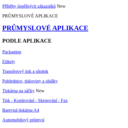
Příběhy úspěšných zákazníků
New
PRŮMYSLOVÉ APLIKACE
PRŮMYSLOVÉ APLIKACE
PODLE APLIKACE
Packaging
Etikety
Transferový tisk a sítotisk
Pohlednice, tiskoviny a obálky
Tiskárna na sáčky
New
Tisk - Kopírování - Skenování - Fax
Barevná tiskárna A4
Automobilový průmysl