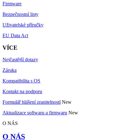
Firmware
Bezpečnostní listy
Uživatelské příručky
EU Data Act
VÍCE
Nejčastější dotazy
Záruka
Kompatibilita s OS
Kontakt na podporu
Formulář hlášení zranitelností
New
Aktualizace softwaru a firmwaru
New
O NÁS
O NÁS