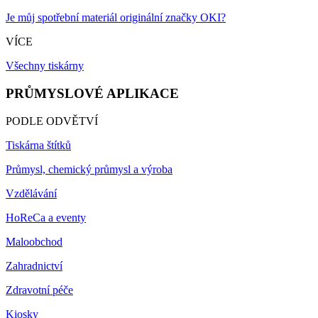
Je můj spotřební materiál originální značky OKI?
VÍCE
Všechny tiskárny
PRŮMYSLOVÉ APLIKACE
PODLE ODVĚTVÍ
Tiskárna štítků
Průmysl, chemický průmysl a výroba
Vzdělávání
HoReCa a eventy
Maloobchod
Zahradnictví
Zdravotní péče
Kiosky