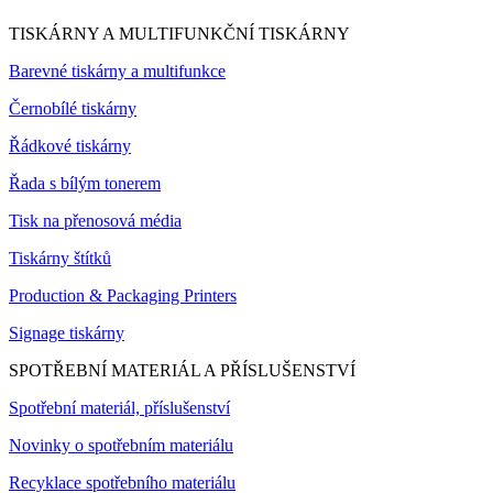
TISKÁRNY A MULTIFUNKČNÍ TISKÁRNY
Barevné tiskárny a multifunkce
Černobílé tiskárny
Řádkové tiskárny
Řada s bílým tonerem
Tisk na přenosová média
Tiskárny štítků
Production & Packaging Printers
Signage tiskárny
SPOTŘEBNÍ MATERIÁL A PŘÍSLUŠENSTVÍ
Spotřební materiál, příslušenství
Novinky o spotřebním materiálu
Recyklace spotřebního materiálu