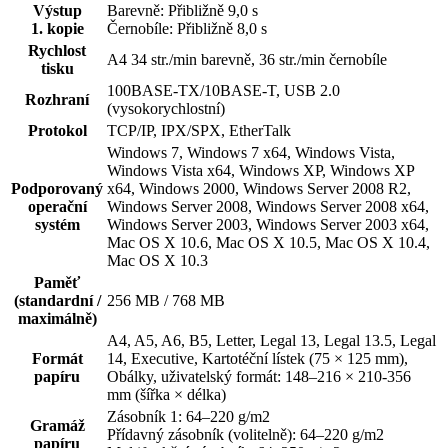
Výstup
Barevně: Přibližně 9,0 s
1. kopie
Černobíle: Přibližně 8,0 s
Rychlost
A4 34 str./min barevně, 36 str./min černobíle
tisku
100BASE-TX/10BASE-T, USB 2.0
Rozhraní
(vysokorychlostní)
Protokol
TCP/IP, IPX/SPX, EtherTalk
Windows 7, Windows 7 x64, Windows Vista,
Windows Vista x64, Windows XP, Windows XP
Podporovaný
x64, Windows 2000, Windows Server 2008 R2,
operační
Windows Server 2008, Windows Server 2008 x64,
systém
Windows Server 2003, Windows Server 2003 x64,
Mac OS X 10.6, Mac OS X 10.5, Mac OS X 10.4,
Mac OS X 10.3
Paměť
(standardní /
256 MB / 768 MB
maximálně)
A4, A5, A6, B5, Letter, Legal 13, Legal 13.5, Legal
Formát
14, Executive, Kartotéční lístek (75 × 125 mm),
papíru
Obálky, uživatelský formát: 148–216 × 210-356
mm (šířka × délka)
Zásobník 1: 64–220 g/m2
Gramáž
Přídavný zásobník (volitelně): 64–220 g/m2
papíru