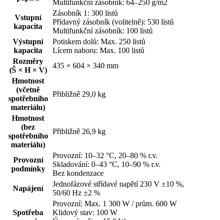
Multifunkční zásobník: 64–250 g/m2
Zásobník 1: 300 listů
Vstupní
Přídavný zásobník (volitelně): 530 listů
kapacita
Multifunkční zásobník: 100 listů
Výstupní
Potiskem dolů: Max. 250 listů
kapacita
Lícem nahoru: Max. 100 listů
Rozměry
435 × 604 × 340 mm
(Š × H × V)
Hmotnost
(včetně
Přibližně 29,0 kg
spotřebního
materiálu)
Hmotnost
(bez
Přibližně 26,9 kg
spotřebního
materiálu)
Provozní: 10–32 °C, 20–80 % r.v.
Provozní
Skladování: 0–43 °C, 10–90 % r.v.
podmínky
Bez kondenzace
Jednofázové střídavé napětí 230 V ±10 %,
Napájení
50/60 Hz ±2 %
Provozní: Max. 1 300 W / prům. 600 W
Spotřeba
Klidový stav: 100 W