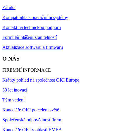
Záruka
Kompatibilita s operačními systémy
Kontakt na technickou podporu
Formulář hlášení zranitelností
Aktualizace softwaru a firmwaru
O NÁS
FIREMNÍ INFORMACE
Krátký pohled na společnost OKI Europe
30 let inovací
Tým vedení
Kanceláře OKI po celém světě
Společenská odpovědnost firem
Kanceláře OKI v oblasti EMEA