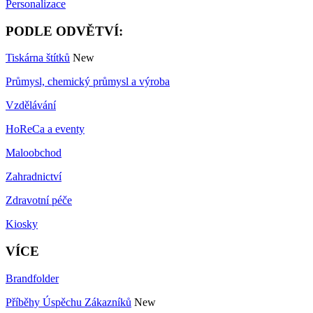
Personalizace
PODLE ODVĚTVÍ:
Tiskárna štítků
New
Průmysl, chemický průmysl a výroba
Vzdělávání
HoReCa a eventy
Maloobchod
Zahradnictví
Zdravotní péče
Kiosky
VÍCE
Brandfolder
Příběhy Úspěchu Zákazníků
New