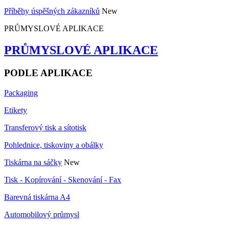
Příběhy úspěšných zákazníků
New
PRŮMYSLOVÉ APLIKACE
PRŮMYSLOVÉ APLIKACE
PODLE APLIKACE
Packaging
Etikety
Transferový tisk a sítotisk
Pohlednice, tiskoviny a obálky
Tiskárna na sáčky
New
Tisk - Kopírování - Skenování - Fax
Barevná tiskárna A4
Automobilový průmysl