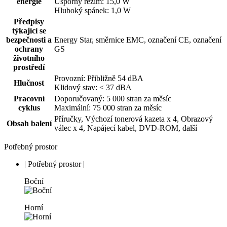
energie
Úsporný režim: 15,0 W
Hluboký spánek: 1,0 W
Předpisy
týkající se
bezpečnosti a
Energy Star, směrnice EMC, označení CE, označení
ochrany
GS
životního
prostředí
Provozní: Přibližně 54 dBA
Hlučnost
Klidový stav: < 37 dBA
Pracovní
Doporučovaný: 5 000 stran za měsíc
cyklus
Maximální: 75 000 stran za měsíc
Příručky, Výchozí tonerová kazeta x 4, Obrazový
Obsah balení
válec x 4, Napájecí kabel, DVD-ROM, další
Potřebný prostor
|
Potřebný prostor
|
Boční
Horní