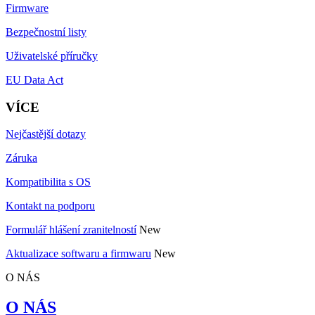
Firmware
Bezpečnostní listy
Uživatelské příručky
EU Data Act
VÍCE
Nejčastější dotazy
Záruka
Kompatibilita s OS
Kontakt na podporu
Formulář hlášení zranitelností
New
Aktualizace softwaru a firmwaru
New
O NÁS
O NÁS