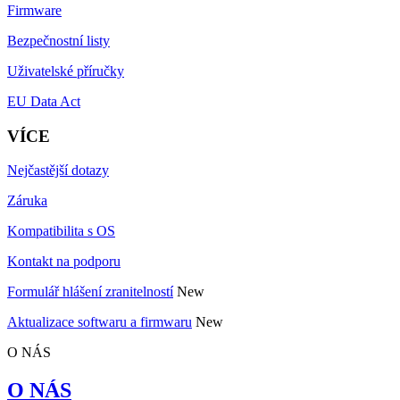
Firmware
Bezpečnostní listy
Uživatelské příručky
EU Data Act
VÍCE
Nejčastější dotazy
Záruka
Kompatibilita s OS
Kontakt na podporu
Formulář hlášení zranitelností
New
Aktualizace softwaru a firmwaru
New
O NÁS
O NÁS