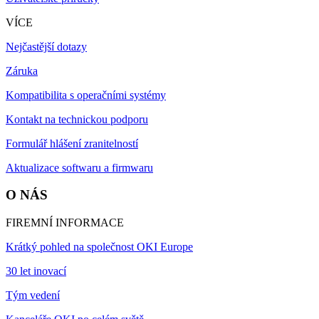
VÍCE
Nejčastější dotazy
Záruka
Kompatibilita s operačními systémy
Kontakt na technickou podporu
Formulář hlášení zranitelností
Aktualizace softwaru a firmwaru
O NÁS
FIREMNÍ INFORMACE
Krátký pohled na společnost OKI Europe
30 let inovací
Tým vedení