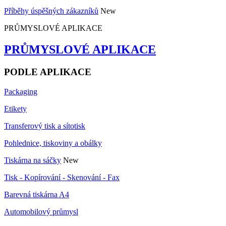
Příběhy úspěšných zákazníků
New
PRŮMYSLOVÉ APLIKACE
PRŮMYSLOVÉ APLIKACE
PODLE APLIKACE
Packaging
Etikety
Transferový tisk a sítotisk
Pohlednice, tiskoviny a obálky
Tiskárna na sáčky
New
Tisk - Kopírování - Skenování - Fax
Barevná tiskárna A4
Automobilový průmysl