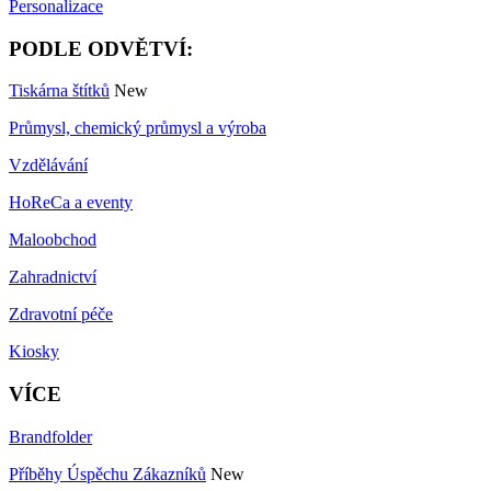
Personalizace
PODLE ODVĚTVÍ:
Tiskárna štítků
New
Průmysl, chemický průmysl a výroba
Vzdělávání
HoReCa a eventy
Maloobchod
Zahradnictví
Zdravotní péče
Kiosky
VÍCE
Brandfolder
Příběhy Úspěchu Zákazníků
New