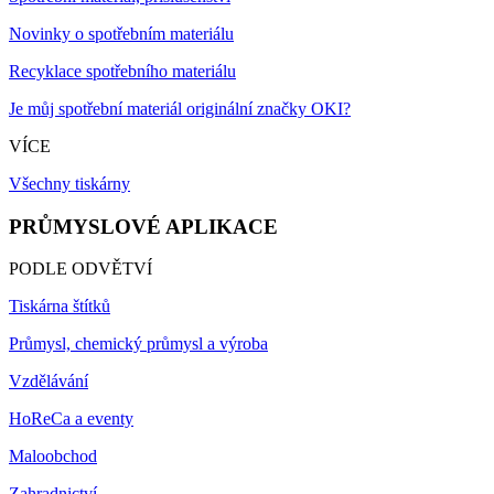
Novinky o spotřebním materiálu
Recyklace spotřebního materiálu
Je můj spotřební materiál originální značky OKI?
VÍCE
Všechny tiskárny
PRŮMYSLOVÉ APLIKACE
PODLE ODVĚTVÍ
Tiskárna štítků
Průmysl, chemický průmysl a výroba
Vzdělávání
HoReCa a eventy
Maloobchod
Zahradnictví