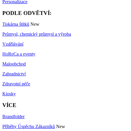
Personalizace
PODLE ODVĚTVÍ:
Tiskárna štítků
New
Průmysl, chemický průmysl a výroba
Vzdělávání
HoReCa a eventy
Maloobchod
Zahradnictví
Zdravotní péče
Kiosky
VÍCE
Brandfolder
Příběhy Úspěchu Zákazníků
New