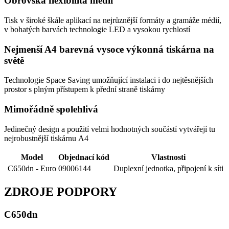
Obrovská flexibilita médií
Tisk v široké škále aplikací na nejrůznější formáty a gramáže médií,
v bohatých barvách technologie LED a vysokou rychlostí
Nejmenší A4 barevná vysoce výkonná tiskárna na
světě
Technologie Space Saving umožňující instalaci i do nejtěsnějších
prostor s plným přístupem k přední straně tiskárny
Mimořádně spolehlivá
Jedinečný design a použití velmi hodnotných součástí vytvářejí tu
nejrobustnější tiskárnu A4
Model
Objednací kód
Vlastnosti
C650dn - Euro
09006144
Duplexní jednotka, připojení k síti
ZDROJE PODPORY
C650dn