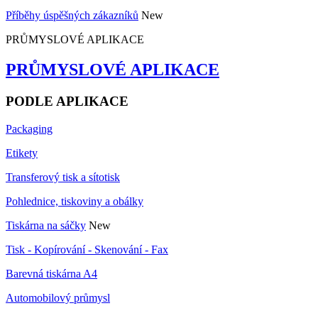
Příběhy úspěšných zákazníků
New
PRŮMYSLOVÉ APLIKACE
PRŮMYSLOVÉ APLIKACE
PODLE APLIKACE
Packaging
Etikety
Transferový tisk a sítotisk
Pohlednice, tiskoviny a obálky
Tiskárna na sáčky
New
Tisk - Kopírování - Skenování - Fax
Barevná tiskárna A4
Automobilový průmysl