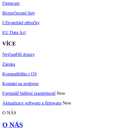
Firmware
Bezpečnostní listy
Uživatelské příručky
EU Data Act
VÍCE
Nejčastější dotazy
Záruka
Kompatibilita s OS
Kontakt na podporu
Formulář hlášení zranitelností
New
Aktualizace softwaru a firmwaru
New
O NÁS
O NÁS