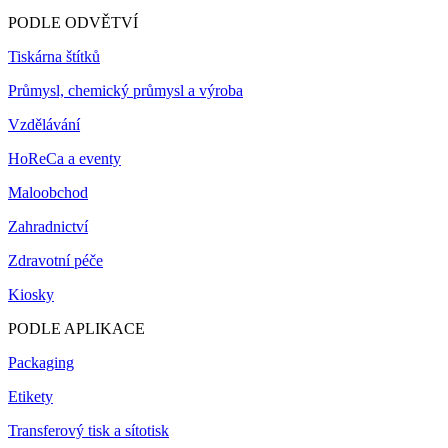
PODLE ODVĚTVÍ
Tiskárna štítků
Průmysl, chemický průmysl a výroba
Vzdělávání
HoReCa a eventy
Maloobchod
Zahradnictví
Zdravotní péče
Kiosky
PODLE APLIKACE
Packaging
Etikety
Transferový tisk a sítotisk