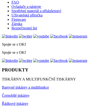
FAQ
Ovladače a nástroje
Spotřební materiál a příslušenství
Uživatelská příručka
Firmware
Záruka
Bezpečnostní list
Spojte se s OKI
Spojte se s OKI
PRODUKTY
TISKÁRNY A MULTIFUNKČNÍ TISKÁRNY
Barevné tiskárny a multifunkce
Černobílé tiskárny
Řádkové tiskárny