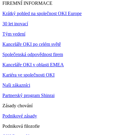
FIREMNÍ INFORMACE
Krátký pohled na společnost OKI Europe
30 let inovací
Tým vedení
Kanceláře OKI po celém světě
Společenská odpovědnost firem
Kanceláře OKI v oblasti EMEA
Kariéra ve společnosti OKI
Naši zákazníci
Partnerský program Shinrai
Zásady chování
Podnikové zásady
Podniková filozofie