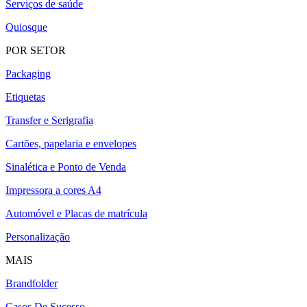
Serviços de saúde
Quiosque
POR SETOR
Packaging
Etiquetas
Transfer e Serigrafia
Cartões, papelaria e envelopes
Sinalética e Ponto de Venda
Impressora a cores A4
Automóvel e Placas de matrícula
Personalização
MAIS
Brandfolder
Casos De Sucesso