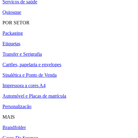
Serviços de saúde
Quiosque
POR SETOR
Packaging
Etiquetas
Transfer e Serigrafia
Cartões, papelaria e envelopes
Sinalética e Ponto de Venda
Impressora a cores A4
Automóvel e Placas de matrícula
Personalização
MAIS
Brandfolder
Casos De Sucesso