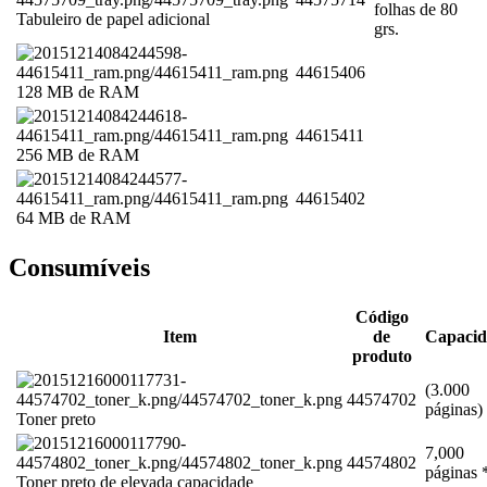
folhas de 80
Tabuleiro de papel adicional
grs.
44615406
128 MB de RAM
44615411
256 MB de RAM
44615402
64 MB de RAM
Consumíveis
Código
Item
de
Capacid
produto
(3.000
44574702
páginas)
Toner preto
7,000
44574802
páginas 
Toner preto de elevada capacidade