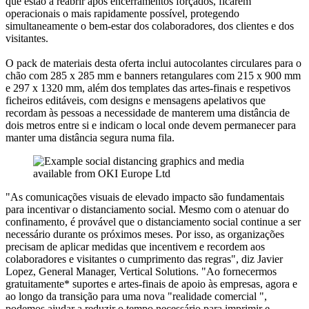
que estão a reabrir após encerramentos forçados, ficarem
operacionais o mais rapidamente possível, protegendo
simultaneamente o bem-estar dos colaboradores, dos clientes e dos
visitantes.
O pack de materiais desta oferta inclui autocolantes circulares para o
chão com 285 x 285 mm e banners retangulares com 215 x 900 mm
e 297 x 1320 mm, além dos templates das artes-finais e respetivos
ficheiros editáveis, com designs e mensagens apelativos que
recordam às pessoas a necessidade de manterem uma distância de
dois metros entre si e indicam o local onde devem permanecer para
manter uma distância segura numa fila.
"As comunicações visuais de elevado impacto são fundamentais
para incentivar o distanciamento social. Mesmo com o atenuar do
confinamento, é provável que o distanciamento social continue a ser
necessário durante os próximos meses. Por isso, as organizações
precisam de aplicar medidas que incentivem e recordem aos
colaboradores e visitantes o cumprimento das regras", diz Javier
Lopez, General Manager, Vertical Solutions. "Ao fornecermos
gratuitamente* suportes e artes-finais de apoio às empresas, agora e
ao longo da transição para uma nova "realidade comercial ",
podemos ajudar a reduzir o tempo necessário para imprimir e