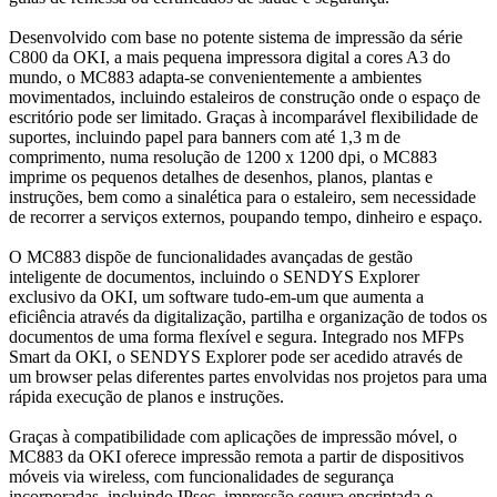
Desenvolvido com base no potente sistema de impressão da série
C800 da OKI, a mais pequena impressora digital a cores A3 do
mundo, o MC883 adapta-se convenientemente a ambientes
movimentados, incluindo estaleiros de construção onde o espaço de
escritório pode ser limitado. Graças à incomparável flexibilidade de
suportes, incluindo papel para banners com até 1,3 m de
comprimento, numa resolução de 1200 x 1200 dpi, o MC883
imprime os pequenos detalhes de desenhos, planos, plantas e
instruções, bem como a sinalética para o estaleiro, sem necessidade
de recorrer a serviços externos, poupando tempo, dinheiro e espaço.
O MC883 dispõe de funcionalidades avançadas de gestão
inteligente de documentos, incluindo o SENDYS Explorer
exclusivo da OKI, um software tudo-em-um que aumenta a
eficiência através da digitalização, partilha e organização de todos os
documentos de uma forma flexível e segura. Integrado nos MFPs
Smart da OKI, o SENDYS Explorer pode ser acedido através de
um browser pelas diferentes partes envolvidas nos projetos para uma
rápida execução de planos e instruções.
Graças à compatibilidade com aplicações de impressão móvel, o
MC883 da OKI oferece impressão remota a partir de dispositivos
móveis via wireless, com funcionalidades de segurança
incorporadas, incluindo IPsec, impressão segura encriptada e