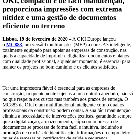
OKI, compacto e de fácil manutenção,
proporciona impressões com extrema
nitidez e uma gestão de documentos
eficiente no terreno
Lisboa, 19 de fevereiro de 2020 –
A OKI Europe lançou
o
MC883
, um versátil multifunções (MFP) a cores A3 inteligente,
totalmente equipado para apoiar as empresas de construção, nas
quais a capacidade de imprimir e digitalizar documentos e planos
com qualidade profissional, a qualquer momento, é essencial para
manter os projetos no bom caminho e os clientes satisfeitos.
Ter uma impressora fiável é essencial para as empresas de
construção, frequentemente sujeitas a um controlo apertado, não só
no que respeita aos custos mas também aos prazos de entrega. O
MC883 da OKI é um multifuncional inteligente com o qual os
profissionais da construção podem contar. A sua fácil manutenção
elimina a necessidade de intervenções técnicas, garantindo sempre
que a digitalização, armazenamento, cópia ou impressão de
documentos se processa de forma fácil e intuitiva, incluindo a
produção de crachás de identificação, informações do empreiteiro,
guias de remessa ou certificados de saúde e segurança.