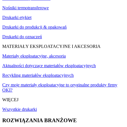
Nośniki termotransferowe
Drukarki etykiet
Drukarki do produkcji & opakowań
Drukarki do oznaczeń
MATERIAŁY EKSPLOATACYJNE I AKCESORIA
Materiały eksploatacyjne, akcesoria
Aktualności dotyczące materiałów eksploatacyjnych
Recykling materiałów eksploatacyjnych
Czy moje materiały eksploatacyjne to oryginalne produkty firmy
OKI?
WIĘCEJ
Wszystkie drukarki
ROZWIĄZANIA BRANŻOWE