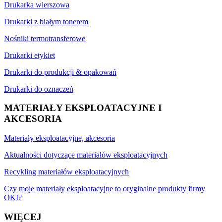
Drukarka wierszowa
Drukarki z białym tonerem
Nośniki termotransferowe
Drukarki etykiet
Drukarki do produkcji & opakowań
Drukarki do oznaczeń
MATERIAŁY EKSPLOATACYJNE I
AKCESORIA
Materiały eksploatacyjne, akcesoria
Aktualności dotyczące materiałów eksploatacyjnych
Recykling materiałów eksploatacyjnych
Czy moje materiały eksploatacyjne to oryginalne produkty firmy
OKI?
WIĘCEJ