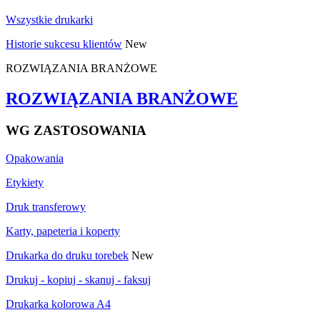
Wszystkie drukarki
Historie sukcesu klientów
New
ROZWIĄZANIA BRANŻOWE
ROZWIĄZANIA BRANŻOWE
WG ZASTOSOWANIA
Opakowania
Etykiety
Druk transferowy
Karty, papeteria i koperty
Drukarka do druku torebek
New
Drukuj - kopiuj - skanuj - faksuj
Drukarka kolorowa A4