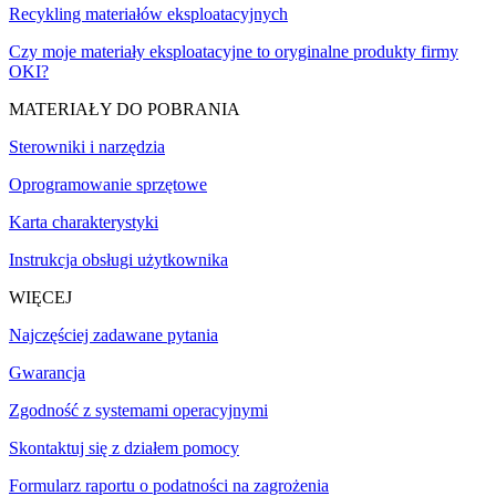
Recykling materiałów eksploatacyjnych
Czy moje materiały eksploatacyjne to oryginalne produkty firmy
OKI?
MATERIAŁY DO POBRANIA
Sterowniki i narzędzia
Oprogramowanie sprzętowe
Karta charakterystyki
Instrukcja obsługi użytkownika
WIĘCEJ
Najczęściej zadawane pytania
Gwarancja
Zgodność z systemami operacyjnymi
Skontaktuj się z działem pomocy
Formularz raportu o podatności na zagrożenia