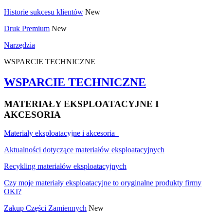
Historie sukcesu klientów
New
Druk Premium
New
Narzędzia
WSPARCIE TECHNICZNE
WSPARCIE TECHNICZNE
MATERIAŁY EKSPLOATACYJNE I
AKCESORIA
Materiały eksploatacyjne i akcesoria
Aktualności dotyczące materiałów eksploatacyjnych
Recykling materiałów eksploatacyjnych
Czy moje materiały eksploatacyjne to oryginalne produkty firmy
OKI?
Zakup Części Zamiennych
New