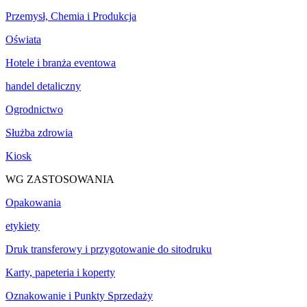
Przemysł, Chemia i Produkcja
Oświata
Hotele i branża eventowa
handel detaliczny
Ogrodnictwo
Służba zdrowia
Kiosk
WG ZASTOSOWANIA
Opakowania
etykiety
Druk transferowy i przygotowanie do sitodruku
Karty, papeteria i koperty
Oznakowanie i Punkty Sprzedaży