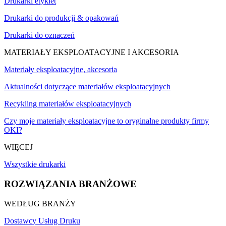
Drukarki etykiet
Drukarki do produkcji & opakowań
Drukarki do oznaczeń
MATERIAŁY EKSPLOATACYJNE I AKCESORIA
Materiały eksploatacyjne, akcesoria
Aktualności dotyczące materiałów eksploatacyjnych
Recykling materiałów eksploatacyjnych
Czy moje materiały eksploatacyjne to oryginalne produkty firmy
OKI?
WIĘCEJ
Wszystkie drukarki
ROZWIĄZANIA BRANŻOWE
WEDŁUG BRANŻY
Dostawcy Usług Druku