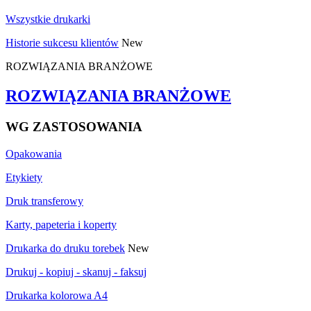
Wszystkie drukarki
Historie sukcesu klientów
New
ROZWIĄZANIA BRANŻOWE
ROZWIĄZANIA BRANŻOWE
WG ZASTOSOWANIA
Opakowania
Etykiety
Druk transferowy
Karty, papeteria i koperty
Drukarka do druku torebek
New
Drukuj - kopiuj - skanuj - faksuj
Drukarka kolorowa A4