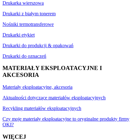
Drukarka wierszowa
Drukarki z białym tonerem
Nośniki termotransferowe
Drukarki etykiet
Drukarki do produkcji & opakowań
Drukarki do oznaczeń
MATERIAŁY EKSPLOATACYJNE I
AKCESORIA
Materiały eksploatacyjne, akcesoria
Aktualności dotyczące materiałów eksploatacyjnych
Recykling materiałów eksploatacyjnych
Czy moje materiały eksploatacyjne to oryginalne produkty firmy
OKI?
WIĘCEJ