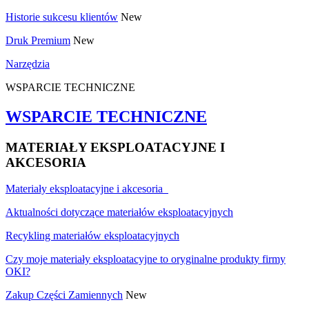
Historie sukcesu klientów
New
Druk Premium
New
Narzędzia
WSPARCIE TECHNICZNE
WSPARCIE TECHNICZNE
MATERIAŁY EKSPLOATACYJNE I
AKCESORIA
Materiały eksploatacyjne i akcesoria
Aktualności dotyczące materiałów eksploatacyjnych
Recykling materiałów eksploatacyjnych
Czy moje materiały eksploatacyjne to oryginalne produkty firmy
OKI?
Zakup Części Zamiennych
New