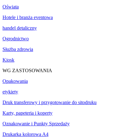
Oświata
Hotele i branża eventowa
handel detaliczny
Ogrodnictwo
Służba zdrowia
Kiosk
WG ZASTOSOWANIA
Opakowania
etykiety
Druk transferowy i przygotowanie do sitodruku
Karty, papeteria i koperty
Oznakowanie i Punkty Sprzedaży
Drukarka kolorowa A4