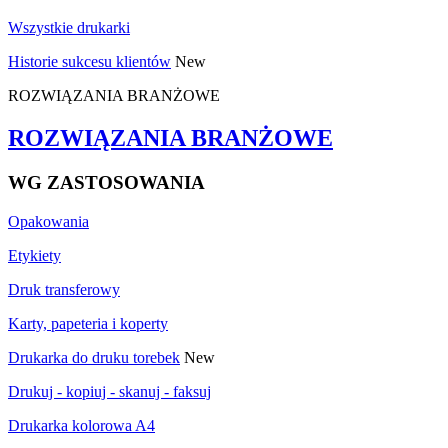
Wszystkie drukarki
Historie sukcesu klientów
New
ROZWIĄZANIA BRANŻOWE
ROZWIĄZANIA BRANŻOWE
WG ZASTOSOWANIA
Opakowania
Etykiety
Druk transferowy
Karty, papeteria i koperty
Drukarka do druku torebek
New
Drukuj - kopiuj - skanuj - faksuj
Drukarka kolorowa A4