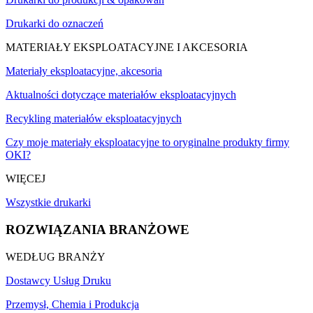
Drukarki do oznaczeń
MATERIAŁY EKSPLOATACYJNE I AKCESORIA
Materiały eksploatacyjne, akcesoria
Aktualności dotyczące materiałów eksploatacyjnych
Recykling materiałów eksploatacyjnych
Czy moje materiały eksploatacyjne to oryginalne produkty firmy
OKI?
WIĘCEJ
Wszystkie drukarki
ROZWIĄZANIA BRANŻOWE
WEDŁUG BRANŻY
Dostawcy Usług Druku
Przemysł, Chemia i Produkcja