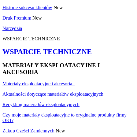
Historie sukcesu klientów
New
Druk Premium
New
Narzędzia
WSPARCIE TECHNICZNE
WSPARCIE TECHNICZNE
MATERIAŁY EKSPLOATACYJNE I
AKCESORIA
Materiały eksploatacyjne i akcesoria
Aktualności dotyczące materiałów eksploatacyjnych
Recykling materiałów eksploatacyjnych
Czy moje materiały eksploatacyjne to oryginalne produkty firmy
OKI?
Zakup Części Zamiennych
New