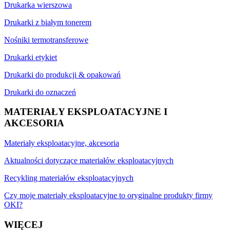
Drukarka wierszowa
Drukarki z białym tonerem
Nośniki termotransferowe
Drukarki etykiet
Drukarki do produkcji & opakowań
Drukarki do oznaczeń
MATERIAŁY EKSPLOATACYJNE I
AKCESORIA
Materiały eksploatacyjne, akcesoria
Aktualności dotyczące materiałów eksploatacyjnych
Recykling materiałów eksploatacyjnych
Czy moje materiały eksploatacyjne to oryginalne produkty firmy
OKI?
WIĘCEJ