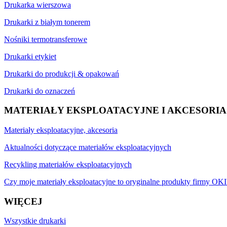
Drukarka wierszowa
Drukarki z białym tonerem
Nośniki termotransferowe
Drukarki etykiet
Drukarki do produkcji & opakowań
Drukarki do oznaczeń
MATERIAŁY EKSPLOATACYJNE I AKCESORIA
Materiały eksploatacyjne, akcesoria
Aktualności dotyczące materiałów eksploatacyjnych
Recykling materiałów eksploatacyjnych
Czy moje materiały eksploatacyjne to oryginalne produkty firmy OKI
WIĘCEJ
Wszystkie drukarki