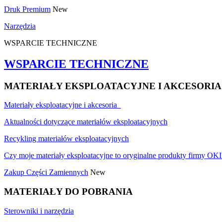
Druk Premium
New
Narzędzia
WSPARCIE TECHNICZNE
WSPARCIE TECHNICZNE
MATERIAŁY EKSPLOATACYJNE I AKCESORIA
Materiały eksploatacyjne i akcesoria
Aktualności dotyczące materiałów eksploatacyjnych
Recykling materiałów eksploatacyjnych
Czy moje materiały eksploatacyjne to oryginalne produkty firmy OKI
Zakup Części Zamiennych
New
MATERIAŁY DO POBRANIA
Sterowniki i narzędzia