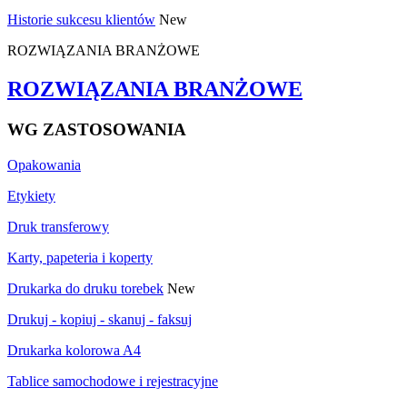
Historie sukcesu klientów
New
ROZWIĄZANIA BRANŻOWE
ROZWIĄZANIA BRANŻOWE
WG ZASTOSOWANIA
Opakowania
Etykiety
Druk transferowy
Karty, papeteria i koperty
Drukarka do druku torebek
New
Drukuj - kopiuj - skanuj - faksuj
Drukarka kolorowa A4
Tablice samochodowe i rejestracyjne