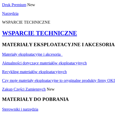
Druk Premium
New
Narzędzia
WSPARCIE TECHNICZNE
WSPARCIE TECHNICZNE
MATERIAŁY EKSPLOATACYJNE I AKCESORIA
Materiały eksploatacyjne i akcesoria
Aktualności dotyczące materiałów eksploatacyjnych
Recykling materiałów eksploatacyjnych
Czy moje materiały eksploatacyjne to oryginalne produkty firmy OKI
Zakup Części Zamiennych
New
MATERIAŁY DO POBRANIA
Sterowniki i narzędzia