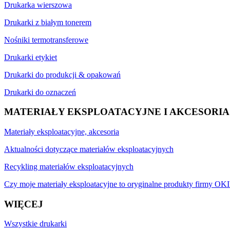
Drukarka wierszowa
Drukarki z białym tonerem
Nośniki termotransferowe
Drukarki etykiet
Drukarki do produkcji & opakowań
Drukarki do oznaczeń
MATERIAŁY EKSPLOATACYJNE I AKCESORIA
Materiały eksploatacyjne, akcesoria
Aktualności dotyczące materiałów eksploatacyjnych
Recykling materiałów eksploatacyjnych
Czy moje materiały eksploatacyjne to oryginalne produkty firmy OKI
WIĘCEJ
Wszystkie drukarki