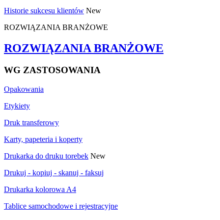
Historie sukcesu klientów
New
ROZWIĄZANIA BRANŻOWE
ROZWIĄZANIA BRANŻOWE
WG ZASTOSOWANIA
Opakowania
Etykiety
Druk transferowy
Karty, papeteria i koperty
Drukarka do druku torebek
New
Drukuj - kopiuj - skanuj - faksuj
Drukarka kolorowa A4
Tablice samochodowe i rejestracyjne