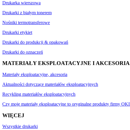
Drukarka wierszowa
Drukarki z białym tonerem
Nośniki termotransferowe
Drukarki etykiet
Drukarki do produkcji & opakowań
Drukarki do oznaczeń
MATERIAŁY EKSPLOATACYJNE I AKCESORIA
Materiały eksploatacyjne, akcesoria
Aktualności dotyczące materiałów eksploatacyjnych
Recykling materiałów eksploatacyjnych
Czy moje materiały eksploatacyjne to oryginalne produkty firmy OKI
WIĘCEJ
Wszystkie drukarki