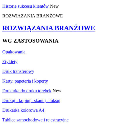
Historie sukcesu klientów
New
ROZWIĄZANIA BRANŻOWE
ROZWIĄZANIA BRANŻOWE
WG ZASTOSOWANIA
Opakowania
Etykiety
Druk transferowy
Karty, papeteria i koperty
Drukarka do druku torebek
New
Drukuj - kopiuj - skanuj - faksuj
Drukarka kolorowa A4
Tablice samochodowe i rejestracyjne