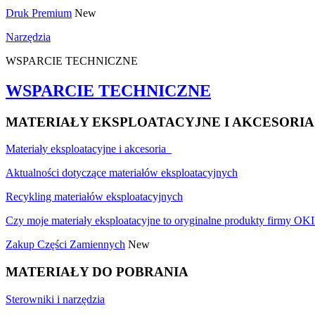
Druk Premium
New
Narzędzia
WSPARCIE TECHNICZNE
WSPARCIE TECHNICZNE
MATERIAŁY EKSPLOATACYJNE I AKCESORIA
Materiały eksploatacyjne i akcesoria
Aktualności dotyczące materiałów eksploatacyjnych
Recykling materiałów eksploatacyjnych
Czy moje materiały eksploatacyjne to oryginalne produkty firmy OKI
Zakup Części Zamiennych
New
MATERIAŁY DO POBRANIA
Sterowniki i narzędzia