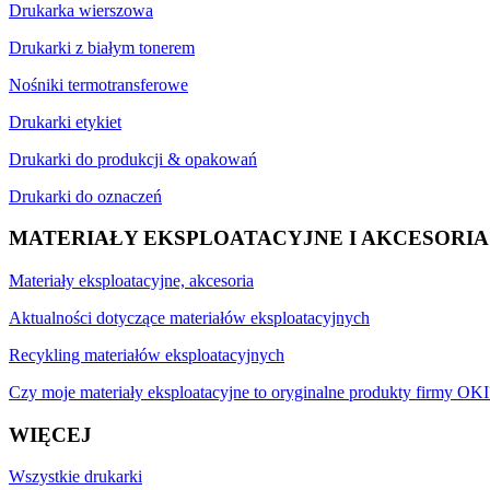
Drukarka wierszowa
Drukarki z białym tonerem
Nośniki termotransferowe
Drukarki etykiet
Drukarki do produkcji & opakowań
Drukarki do oznaczeń
MATERIAŁY EKSPLOATACYJNE I AKCESORIA
Materiały eksploatacyjne, akcesoria
Aktualności dotyczące materiałów eksploatacyjnych
Recykling materiałów eksploatacyjnych
Czy moje materiały eksploatacyjne to oryginalne produkty firmy OKI
WIĘCEJ
Wszystkie drukarki