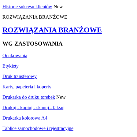
Historie sukcesu klientów
New
ROZWIĄZANIA BRANŻOWE
ROZWIĄZANIA BRANŻOWE
WG ZASTOSOWANIA
Opakowania
Etykiety
Druk transferowy
Karty, papeteria i koperty
Drukarka do druku torebek
New
Drukuj - kopiuj - skanuj - faksuj
Drukarka kolorowa A4
Tablice samochodowe i rejestracyjne