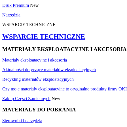
Druk Premium
New
Narzędzia
WSPARCIE TECHNICZNE
WSPARCIE TECHNICZNE
MATERIAŁY EKSPLOATACYJNE I AKCESORIA
Materiały eksploatacyjne i akcesoria
Aktualności dotyczące materiałów eksploatacyjnych
Recykling materiałów eksploatacyjnych
Czy moje materiały eksploatacyjne to oryginalne produkty firmy OKI
Zakup Części Zamiennych
New
MATERIAŁY DO POBRANIA
Sterowniki i narzędzia