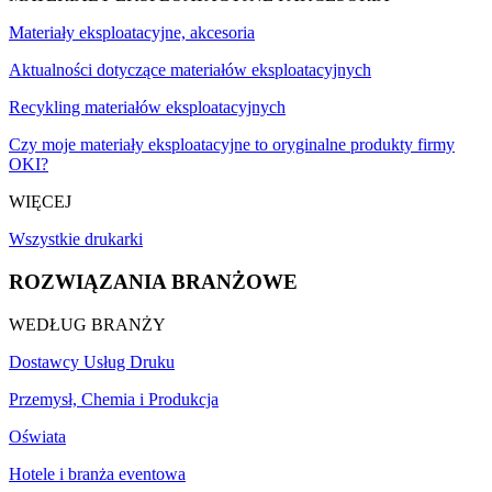
Materiały eksploatacyjne, akcesoria
Aktualności dotyczące materiałów eksploatacyjnych
Recykling materiałów eksploatacyjnych
Czy moje materiały eksploatacyjne to oryginalne produkty firmy
OKI?
WIĘCEJ
Wszystkie drukarki
ROZWIĄZANIA BRANŻOWE
WEDŁUG BRANŻY
Dostawcy Usług Druku
Przemysł, Chemia i Produkcja
Oświata
Hotele i branża eventowa