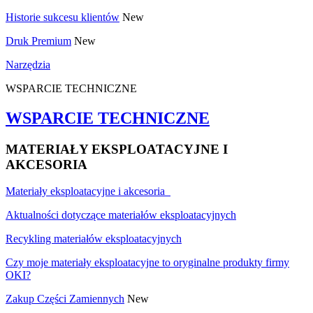
Historie sukcesu klientów
New
Druk Premium
New
Narzędzia
WSPARCIE TECHNICZNE
WSPARCIE TECHNICZNE
MATERIAŁY EKSPLOATACYJNE I
AKCESORIA
Materiały eksploatacyjne i akcesoria
Aktualności dotyczące materiałów eksploatacyjnych
Recykling materiałów eksploatacyjnych
Czy moje materiały eksploatacyjne to oryginalne produkty firmy
OKI?
Zakup Części Zamiennych
New