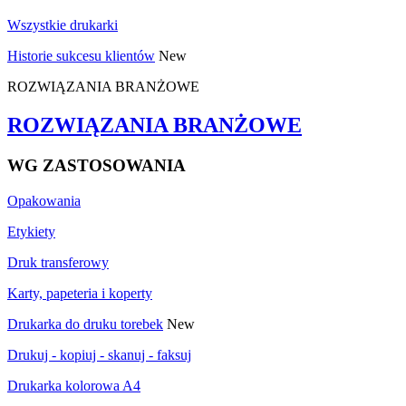
Wszystkie drukarki
Historie sukcesu klientów
New
ROZWIĄZANIA BRANŻOWE
ROZWIĄZANIA BRANŻOWE
WG ZASTOSOWANIA
Opakowania
Etykiety
Druk transferowy
Karty, papeteria i koperty
Drukarka do druku torebek
New
Drukuj - kopiuj - skanuj - faksuj
Drukarka kolorowa A4