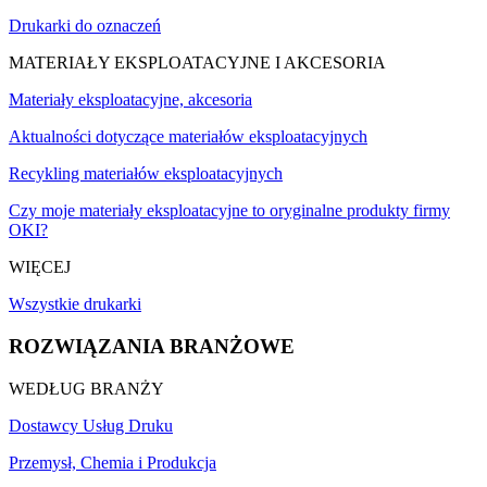
Drukarki do oznaczeń
MATERIAŁY EKSPLOATACYJNE I AKCESORIA
Materiały eksploatacyjne, akcesoria
Aktualności dotyczące materiałów eksploatacyjnych
Recykling materiałów eksploatacyjnych
Czy moje materiały eksploatacyjne to oryginalne produkty firmy
OKI?
WIĘCEJ
Wszystkie drukarki
ROZWIĄZANIA BRANŻOWE
WEDŁUG BRANŻY
Dostawcy Usług Druku
Przemysł, Chemia i Produkcja