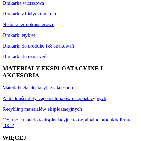
Drukarka wierszowa
Drukarki z białym tonerem
Nośniki termotransferowe
Drukarki etykiet
Drukarki do produkcji & opakowań
Drukarki do oznaczeń
MATERIAŁY EKSPLOATACYJNE I
AKCESORIA
Materiały eksploatacyjne, akcesoria
Aktualności dotyczące materiałów eksploatacyjnych
Recykling materiałów eksploatacyjnych
Czy moje materiały eksploatacyjne to oryginalne produkty firmy
OKI?
WIĘCEJ