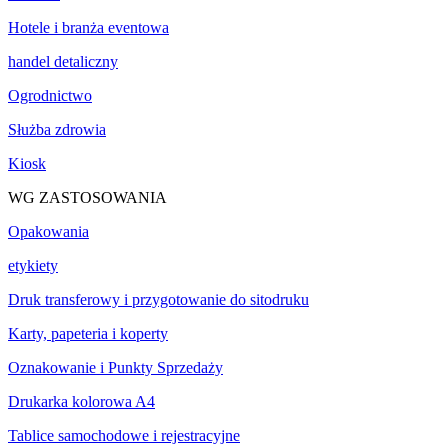
Hotele i branża eventowa
handel detaliczny
Ogrodnictwo
Służba zdrowia
Kiosk
WG ZASTOSOWANIA
Opakowania
etykiety
Druk transferowy i przygotowanie do sitodruku
Karty, papeteria i koperty
Oznakowanie i Punkty Sprzedaży
Drukarka kolorowa A4
Tablice samochodowe i rejestracyjne