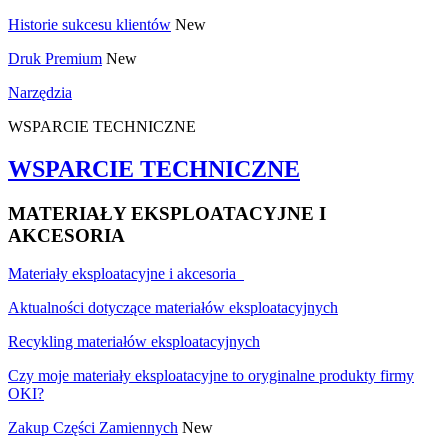
Historie sukcesu klientów
New
Druk Premium
New
Narzędzia
WSPARCIE TECHNICZNE
WSPARCIE TECHNICZNE
MATERIAŁY EKSPLOATACYJNE I
AKCESORIA
Materiały eksploatacyjne i akcesoria
Aktualności dotyczące materiałów eksploatacyjnych
Recykling materiałów eksploatacyjnych
Czy moje materiały eksploatacyjne to oryginalne produkty firmy
OKI?
Zakup Części Zamiennych
New