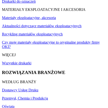
Drukarki do oznaczeń
MATERIAŁY EKSPLOATACYJNE I AKCESORIA
Materiały eksploatacyjne, akcesoria
Aktualności dotyczące materiałów eksploatacyjnych
Recykling materiałów eksploatacyjnych
Czy moje materiały eksploatacyjne to oryginalne produkty firmy
OKI?
WIĘCEJ
Wszystkie drukarki
ROZWIĄZANIA BRANŻOWE
WEDŁUG BRANŻY
Dostawcy Usług Druku
Przemysł, Chemia i Produkcja
Oświata