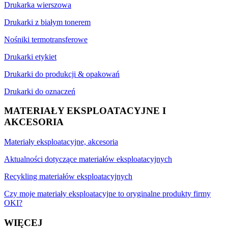
Drukarka wierszowa
Drukarki z białym tonerem
Nośniki termotransferowe
Drukarki etykiet
Drukarki do produkcji & opakowań
Drukarki do oznaczeń
MATERIAŁY EKSPLOATACYJNE I
AKCESORIA
Materiały eksploatacyjne, akcesoria
Aktualności dotyczące materiałów eksploatacyjnych
Recykling materiałów eksploatacyjnych
Czy moje materiały eksploatacyjne to oryginalne produkty firmy
OKI?
WIĘCEJ