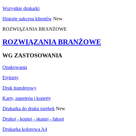
Wszystkie drukarki
Historie sukcesu klientów
New
ROZWIĄZANIA BRANŻOWE
ROZWIĄZANIA BRANŻOWE
WG ZASTOSOWANIA
Opakowania
Etykiety
Druk transferowy
Karty, papeteria i koperty
Drukarka do druku torebek
New
Drukuj - kopiuj - skanuj - faksuj
Drukarka kolorowa A4