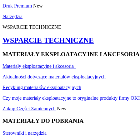
Druk Premium
New
Narzędzia
WSPARCIE TECHNICZNE
WSPARCIE TECHNICZNE
MATERIAŁY EKSPLOATACYJNE I AKCESORIA
Materiały eksploatacyjne i akcesoria
Aktualności dotyczące materiałów eksploatacyjnych
Recykling materiałów eksploatacyjnych
Czy moje materiały eksploatacyjne to oryginalne produkty firmy OKI
Zakup Części Zamiennych
New
MATERIAŁY DO POBRANIA
Sterowniki i narzędzia