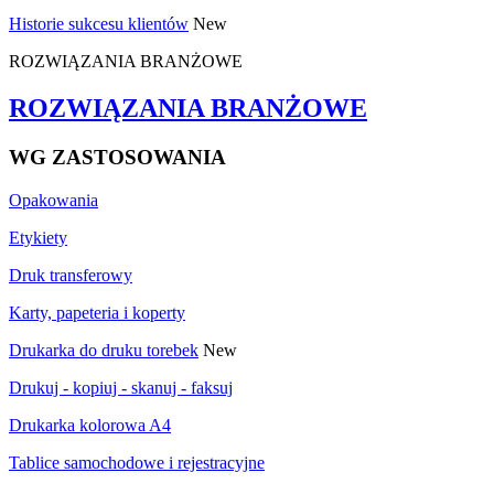
Historie sukcesu klientów
New
ROZWIĄZANIA BRANŻOWE
ROZWIĄZANIA BRANŻOWE
WG ZASTOSOWANIA
Opakowania
Etykiety
Druk transferowy
Karty, papeteria i koperty
Drukarka do druku torebek
New
Drukuj - kopiuj - skanuj - faksuj
Drukarka kolorowa A4
Tablice samochodowe i rejestracyjne