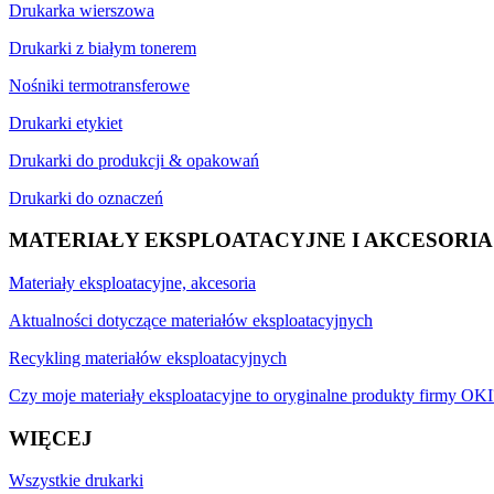
Drukarka wierszowa
Drukarki z białym tonerem
Nośniki termotransferowe
Drukarki etykiet
Drukarki do produkcji & opakowań
Drukarki do oznaczeń
MATERIAŁY EKSPLOATACYJNE I AKCESORIA
Materiały eksploatacyjne, akcesoria
Aktualności dotyczące materiałów eksploatacyjnych
Recykling materiałów eksploatacyjnych
Czy moje materiały eksploatacyjne to oryginalne produkty firmy OKI
WIĘCEJ
Wszystkie drukarki