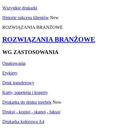
Wszystkie drukarki
Historie sukcesu klientów
New
ROZWIĄZANIA BRANŻOWE
ROZWIĄZANIA BRANŻOWE
WG ZASTOSOWANIA
Opakowania
Etykiety
Druk transferowy
Karty, papeteria i koperty
Drukarka do druku torebek
New
Drukuj - kopiuj - skanuj - faksuj
Drukarka kolorowa A4