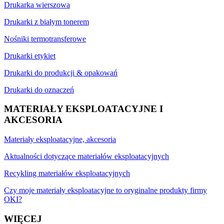
Drukarka wierszowa
Drukarki z białym tonerem
Nośniki termotransferowe
Drukarki etykiet
Drukarki do produkcji & opakowań
Drukarki do oznaczeń
MATERIAŁY EKSPLOATACYJNE I
AKCESORIA
Materiały eksploatacyjne, akcesoria
Aktualności dotyczące materiałów eksploatacyjnych
Recykling materiałów eksploatacyjnych
Czy moje materiały eksploatacyjne to oryginalne produkty firmy
OKI?
WIĘCEJ