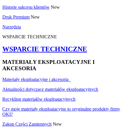
Historie sukcesu klientów
New
Druk Premium
New
Narzędzia
WSPARCIE TECHNICZNE
WSPARCIE TECHNICZNE
MATERIAŁY EKSPLOATACYJNE I
AKCESORIA
Materiały eksploatacyjne i akcesoria
Aktualności dotyczące materiałów eksploatacyjnych
Recykling materiałów eksploatacyjnych
Czy moje materiały eksploatacyjne to oryginalne produkty firmy
OKI?
Zakup Części Zamiennych
New