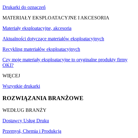
Drukarki do oznaczeń
MATERIAŁY EKSPLOATACYJNE I AKCESORIA
Materiały eksploatacyjne, akcesoria
Aktualności dotyczące materiałów eksploatacyjnych
Recykling materiałów eksploatacyjnych
Czy moje materiały eksploatacyjne to oryginalne produkty firmy
OKI?
WIĘCEJ
Wszystkie drukarki
ROZWIĄZANIA BRANŻOWE
WEDŁUG BRANŻY
Dostawcy Usług Druku
Przemysł, Chemia i Produkcja