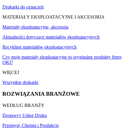
Drukarki do oznaczeń
MATERIAŁY EKSPLOATACYJNE I AKCESORIA
Materiały eksploatacyjne, akcesoria
Aktualności dotyczące materiałów eksploatacyjnych
Recykling materiałów eksploatacyjnych
Czy moje materiały eksploatacyjne to oryginalne produkty firmy
OKI?
WIĘCEJ
Wszystkie drukarki
ROZWIĄZANIA BRANŻOWE
WEDŁUG BRANŻY
Dostawcy Usług Druku
Przemysł, Chemia i Produkcja