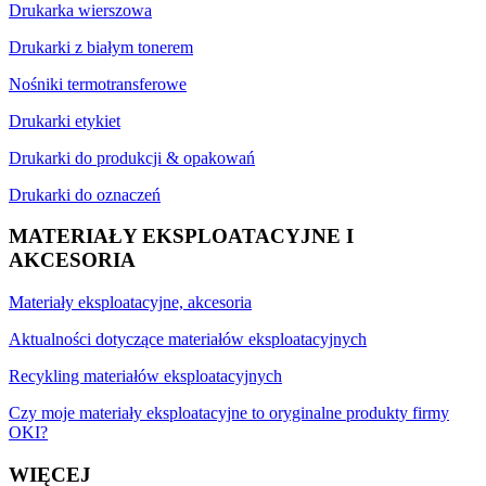
Drukarka wierszowa
Drukarki z białym tonerem
Nośniki termotransferowe
Drukarki etykiet
Drukarki do produkcji & opakowań
Drukarki do oznaczeń
MATERIAŁY EKSPLOATACYJNE I
AKCESORIA
Materiały eksploatacyjne, akcesoria
Aktualności dotyczące materiałów eksploatacyjnych
Recykling materiałów eksploatacyjnych
Czy moje materiały eksploatacyjne to oryginalne produkty firmy
OKI?
WIĘCEJ