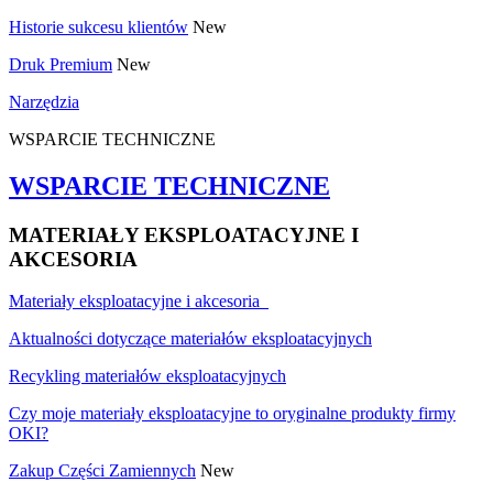
Historie sukcesu klientów
New
Druk Premium
New
Narzędzia
WSPARCIE TECHNICZNE
WSPARCIE TECHNICZNE
MATERIAŁY EKSPLOATACYJNE I
AKCESORIA
Materiały eksploatacyjne i akcesoria
Aktualności dotyczące materiałów eksploatacyjnych
Recykling materiałów eksploatacyjnych
Czy moje materiały eksploatacyjne to oryginalne produkty firmy
OKI?
Zakup Części Zamiennych
New