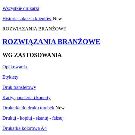
Wszystkie drukarki
Historie sukcesu klientów
New
ROZWIĄZANIA BRANŻOWE
ROZWIĄZANIA BRANŻOWE
WG ZASTOSOWANIA
Opakowania
Etykiety
Druk transferowy
Karty, papeteria i koperty
Drukarka do druku torebek
New
Drukuj - kopiuj - skanuj - faksuj
Drukarka kolorowa A4