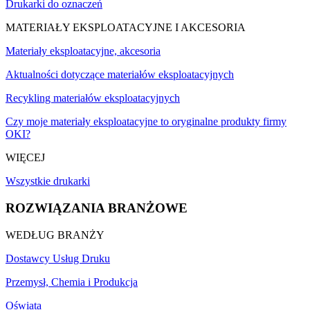
Drukarki do oznaczeń
MATERIAŁY EKSPLOATACYJNE I AKCESORIA
Materiały eksploatacyjne, akcesoria
Aktualności dotyczące materiałów eksploatacyjnych
Recykling materiałów eksploatacyjnych
Czy moje materiały eksploatacyjne to oryginalne produkty firmy
OKI?
WIĘCEJ
Wszystkie drukarki
ROZWIĄZANIA BRANŻOWE
WEDŁUG BRANŻY
Dostawcy Usług Druku
Przemysł, Chemia i Produkcja
Oświata