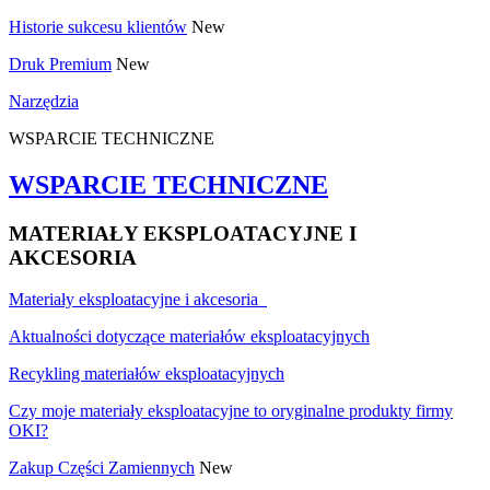
Historie sukcesu klientów
New
Druk Premium
New
Narzędzia
WSPARCIE TECHNICZNE
WSPARCIE TECHNICZNE
MATERIAŁY EKSPLOATACYJNE I
AKCESORIA
Materiały eksploatacyjne i akcesoria
Aktualności dotyczące materiałów eksploatacyjnych
Recykling materiałów eksploatacyjnych
Czy moje materiały eksploatacyjne to oryginalne produkty firmy
OKI?
Zakup Części Zamiennych
New