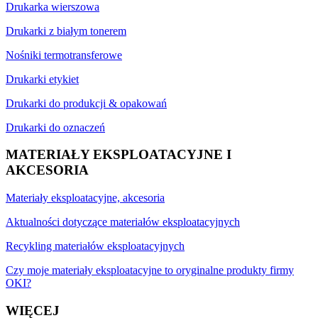
Drukarka wierszowa
Drukarki z białym tonerem
Nośniki termotransferowe
Drukarki etykiet
Drukarki do produkcji & opakowań
Drukarki do oznaczeń
MATERIAŁY EKSPLOATACYJNE I
AKCESORIA
Materiały eksploatacyjne, akcesoria
Aktualności dotyczące materiałów eksploatacyjnych
Recykling materiałów eksploatacyjnych
Czy moje materiały eksploatacyjne to oryginalne produkty firmy
OKI?
WIĘCEJ