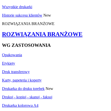
Wszystkie drukarki
Historie sukcesu klientów
New
ROZWIĄZANIA BRANŻOWE
ROZWIĄZANIA BRANŻOWE
WG ZASTOSOWANIA
Opakowania
Etykiety
Druk transferowy
Karty, papeteria i koperty
Drukarka do druku torebek
New
Drukuj - kopiuj - skanuj - faksuj
Drukarka kolorowa A4