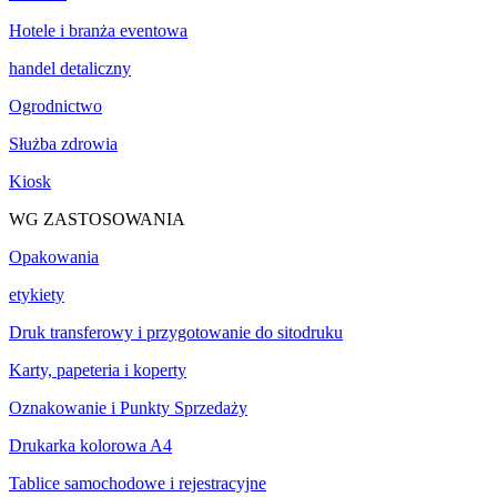
Hotele i branża eventowa
handel detaliczny
Ogrodnictwo
Służba zdrowia
Kiosk
WG ZASTOSOWANIA
Opakowania
etykiety
Druk transferowy i przygotowanie do sitodruku
Karty, papeteria i koperty
Oznakowanie i Punkty Sprzedaży
Drukarka kolorowa A4
Tablice samochodowe i rejestracyjne