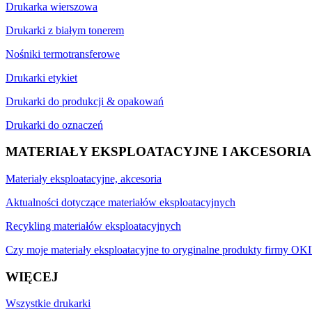
Drukarka wierszowa
Drukarki z białym tonerem
Nośniki termotransferowe
Drukarki etykiet
Drukarki do produkcji & opakowań
Drukarki do oznaczeń
MATERIAŁY EKSPLOATACYJNE I AKCESORIA
Materiały eksploatacyjne, akcesoria
Aktualności dotyczące materiałów eksploatacyjnych
Recykling materiałów eksploatacyjnych
Czy moje materiały eksploatacyjne to oryginalne produkty firmy OKI
WIĘCEJ
Wszystkie drukarki