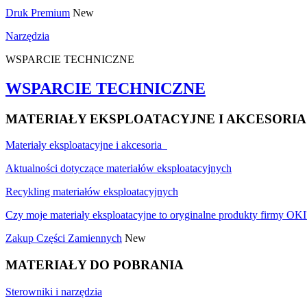
Druk Premium
New
Narzędzia
WSPARCIE TECHNICZNE
WSPARCIE TECHNICZNE
MATERIAŁY EKSPLOATACYJNE I AKCESORIA
Materiały eksploatacyjne i akcesoria
Aktualności dotyczące materiałów eksploatacyjnych
Recykling materiałów eksploatacyjnych
Czy moje materiały eksploatacyjne to oryginalne produkty firmy OKI
Zakup Części Zamiennych
New
MATERIAŁY DO POBRANIA
Sterowniki i narzędzia