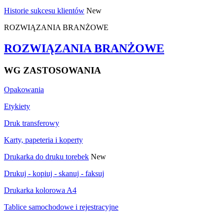
Historie sukcesu klientów
New
ROZWIĄZANIA BRANŻOWE
ROZWIĄZANIA BRANŻOWE
WG ZASTOSOWANIA
Opakowania
Etykiety
Druk transferowy
Karty, papeteria i koperty
Drukarka do druku torebek
New
Drukuj - kopiuj - skanuj - faksuj
Drukarka kolorowa A4
Tablice samochodowe i rejestracyjne