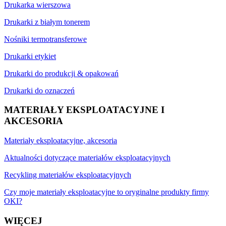
Drukarka wierszowa
Drukarki z białym tonerem
Nośniki termotransferowe
Drukarki etykiet
Drukarki do produkcji & opakowań
Drukarki do oznaczeń
MATERIAŁY EKSPLOATACYJNE I
AKCESORIA
Materiały eksploatacyjne, akcesoria
Aktualności dotyczące materiałów eksploatacyjnych
Recykling materiałów eksploatacyjnych
Czy moje materiały eksploatacyjne to oryginalne produkty firmy
OKI?
WIĘCEJ