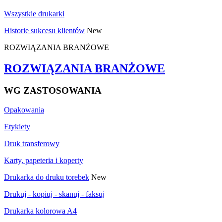
Wszystkie drukarki
Historie sukcesu klientów
New
ROZWIĄZANIA BRANŻOWE
ROZWIĄZANIA BRANŻOWE
WG ZASTOSOWANIA
Opakowania
Etykiety
Druk transferowy
Karty, papeteria i koperty
Drukarka do druku torebek
New
Drukuj - kopiuj - skanuj - faksuj
Drukarka kolorowa A4