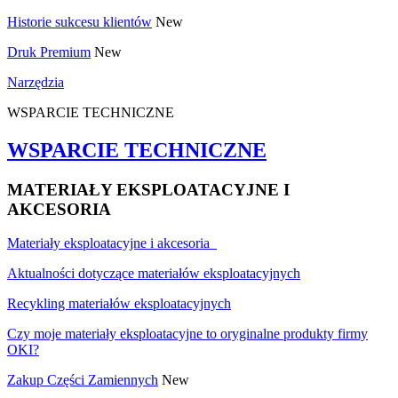
Historie sukcesu klientów
New
Druk Premium
New
Narzędzia
WSPARCIE TECHNICZNE
WSPARCIE TECHNICZNE
MATERIAŁY EKSPLOATACYJNE I
AKCESORIA
Materiały eksploatacyjne i akcesoria
Aktualności dotyczące materiałów eksploatacyjnych
Recykling materiałów eksploatacyjnych
Czy moje materiały eksploatacyjne to oryginalne produkty firmy
OKI?
Zakup Części Zamiennych
New