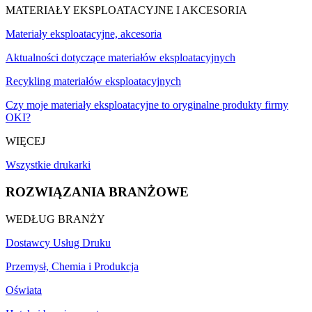
MATERIAŁY EKSPLOATACYJNE I AKCESORIA
Materiały eksploatacyjne, akcesoria
Aktualności dotyczące materiałów eksploatacyjnych
Recykling materiałów eksploatacyjnych
Czy moje materiały eksploatacyjne to oryginalne produkty firmy
OKI?
WIĘCEJ
Wszystkie drukarki
ROZWIĄZANIA BRANŻOWE
WEDŁUG BRANŻY
Dostawcy Usług Druku
Przemysł, Chemia i Produkcja
Oświata