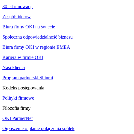
30 lat innowacji
Zespół liderów
Biura firmy OKI na świecie
Społeczna odpowiedzialność biznesu
Biura firmy OKI w regionie EMEA
Kariera w firmie OKI
Nasi klienci
Program partnerski Shinrai
Kodeks postępowania
Polityki firmowe
Filozofia firmy
OKI PartnerNet
Ogłoszenie o planie połączenia spółek