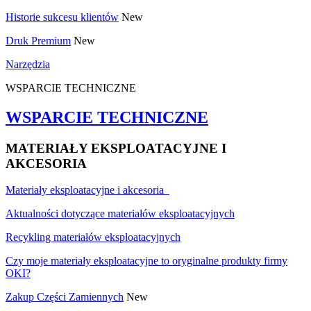
Historie sukcesu klientów
New
Druk Premium
New
Narzędzia
WSPARCIE TECHNICZNE
WSPARCIE TECHNICZNE
MATERIAŁY EKSPLOATACYJNE I
AKCESORIA
Materiały eksploatacyjne i akcesoria
Aktualności dotyczące materiałów eksploatacyjnych
Recykling materiałów eksploatacyjnych
Czy moje materiały eksploatacyjne to oryginalne produkty firmy
OKI?
Zakup Części Zamiennych
New