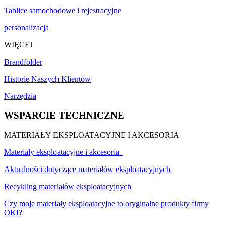
Tablice samochodowe i rejestracyjne
personalizacja
WIĘCEJ
Brandfolder
Historie Naszych Klientów
Narzędzia
WSPARCIE TECHNICZNE
MATERIAŁY EKSPLOATACYJNE I AKCESORIA
Materiały eksploatacyjne i akcesoria
Aktualności dotyczące materiałów eksploatacyjnych
Recykling materiałów eksploatacyjnych
Czy moje materiały eksploatacyjne to oryginalne produkty firmy
OKI?