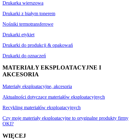
Drukarka wierszowa
Drukarki z białym tonerem
Nośniki termotransferowe
Drukarki etykiet
Drukarki do produkcji & opakowań
Drukarki do oznaczeń
MATERIAŁY EKSPLOATACYJNE I
AKCESORIA
Materiały eksploatacyjne, akcesoria
Aktualności dotyczące materiałów eksploatacyjnych
Recykling materiałów eksploatacyjnych
Czy moje materiały eksploatacyjne to oryginalne produkty firmy
OKI?
WIĘCEJ