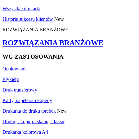
Wszystkie drukarki
Historie sukcesu klientów
New
ROZWIĄZANIA BRANŻOWE
ROZWIĄZANIA BRANŻOWE
WG ZASTOSOWANIA
Opakowania
Etykiety
Druk transferowy
Karty, papeteria i koperty
Drukarka do druku torebek
New
Drukuj - kopiuj - skanuj - faksuj
Drukarka kolorowa A4