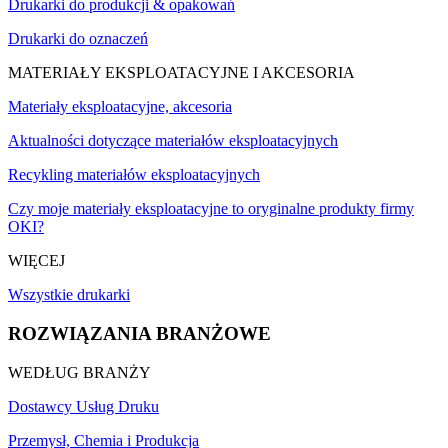
Drukarki do produkcji & opakowań
Drukarki do oznaczeń
MATERIAŁY EKSPLOATACYJNE I AKCESORIA
Materiały eksploatacyjne, akcesoria
Aktualności dotyczące materiałów eksploatacyjnych
Recykling materiałów eksploatacyjnych
Czy moje materiały eksploatacyjne to oryginalne produkty firmy
OKI?
WIĘCEJ
Wszystkie drukarki
ROZWIĄZANIA BRANŻOWE
WEDŁUG BRANŻY
Dostawcy Usług Druku
Przemysł, Chemia i Produkcja