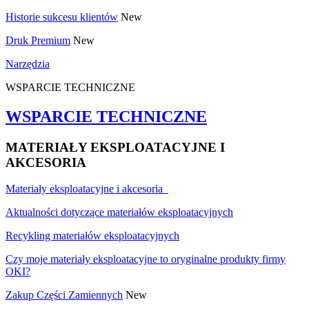
Historie sukcesu klientów
New
Druk Premium
New
Narzędzia
WSPARCIE TECHNICZNE
WSPARCIE TECHNICZNE
MATERIAŁY EKSPLOATACYJNE I
AKCESORIA
Materiały eksploatacyjne i akcesoria
Aktualności dotyczące materiałów eksploatacyjnych
Recykling materiałów eksploatacyjnych
Czy moje materiały eksploatacyjne to oryginalne produkty firmy
OKI?
Zakup Części Zamiennych
New