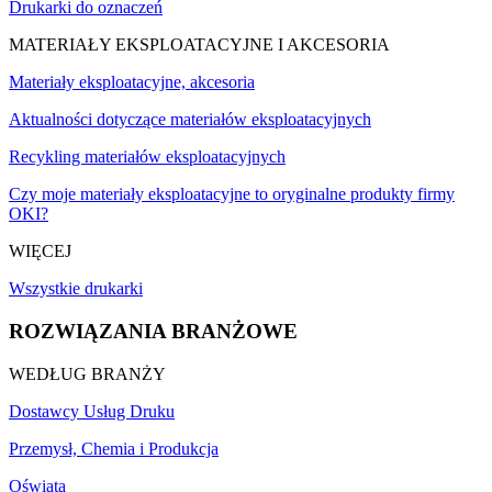
Drukarki do oznaczeń
MATERIAŁY EKSPLOATACYJNE I AKCESORIA
Materiały eksploatacyjne, akcesoria
Aktualności dotyczące materiałów eksploatacyjnych
Recykling materiałów eksploatacyjnych
Czy moje materiały eksploatacyjne to oryginalne produkty firmy
OKI?
WIĘCEJ
Wszystkie drukarki
ROZWIĄZANIA BRANŻOWE
WEDŁUG BRANŻY
Dostawcy Usług Druku
Przemysł, Chemia i Produkcja
Oświata