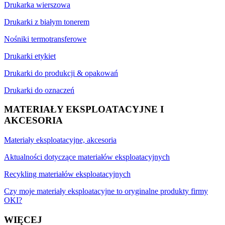
Drukarka wierszowa
Drukarki z białym tonerem
Nośniki termotransferowe
Drukarki etykiet
Drukarki do produkcji & opakowań
Drukarki do oznaczeń
MATERIAŁY EKSPLOATACYJNE I
AKCESORIA
Materiały eksploatacyjne, akcesoria
Aktualności dotyczące materiałów eksploatacyjnych
Recykling materiałów eksploatacyjnych
Czy moje materiały eksploatacyjne to oryginalne produkty firmy
OKI?
WIĘCEJ