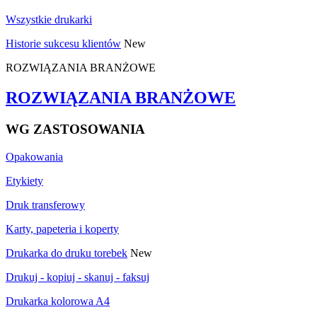
Wszystkie drukarki
Historie sukcesu klientów
New
ROZWIĄZANIA BRANŻOWE
ROZWIĄZANIA BRANŻOWE
WG ZASTOSOWANIA
Opakowania
Etykiety
Druk transferowy
Karty, papeteria i koperty
Drukarka do druku torebek
New
Drukuj - kopiuj - skanuj - faksuj
Drukarka kolorowa A4