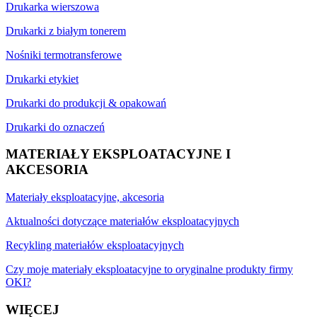
Drukarka wierszowa
Drukarki z białym tonerem
Nośniki termotransferowe
Drukarki etykiet
Drukarki do produkcji & opakowań
Drukarki do oznaczeń
MATERIAŁY EKSPLOATACYJNE I
AKCESORIA
Materiały eksploatacyjne, akcesoria
Aktualności dotyczące materiałów eksploatacyjnych
Recykling materiałów eksploatacyjnych
Czy moje materiały eksploatacyjne to oryginalne produkty firmy
OKI?
WIĘCEJ