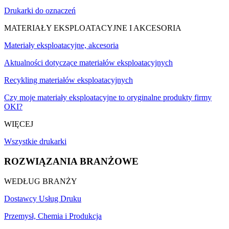
Drukarki do oznaczeń
MATERIAŁY EKSPLOATACYJNE I AKCESORIA
Materiały eksploatacyjne, akcesoria
Aktualności dotyczące materiałów eksploatacyjnych
Recykling materiałów eksploatacyjnych
Czy moje materiały eksploatacyjne to oryginalne produkty firmy
OKI?
WIĘCEJ
Wszystkie drukarki
ROZWIĄZANIA BRANŻOWE
WEDŁUG BRANŻY
Dostawcy Usług Druku
Przemysł, Chemia i Produkcja