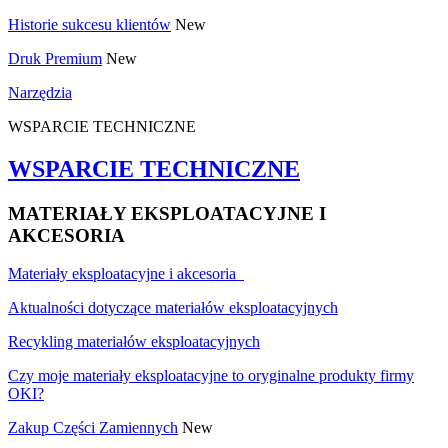
Historie sukcesu klientów
New
Druk Premium
New
Narzędzia
WSPARCIE TECHNICZNE
WSPARCIE TECHNICZNE
MATERIAŁY EKSPLOATACYJNE I
AKCESORIA
Materiały eksploatacyjne i akcesoria
Aktualności dotyczące materiałów eksploatacyjnych
Recykling materiałów eksploatacyjnych
Czy moje materiały eksploatacyjne to oryginalne produkty firmy
OKI?
Zakup Części Zamiennych
New