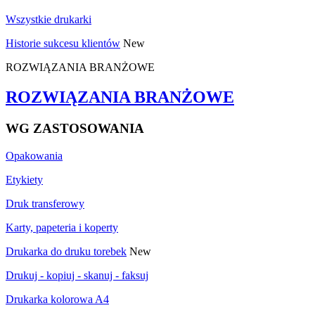
Wszystkie drukarki
Historie sukcesu klientów
New
ROZWIĄZANIA BRANŻOWE
ROZWIĄZANIA BRANŻOWE
WG ZASTOSOWANIA
Opakowania
Etykiety
Druk transferowy
Karty, papeteria i koperty
Drukarka do druku torebek
New
Drukuj - kopiuj - skanuj - faksuj
Drukarka kolorowa A4