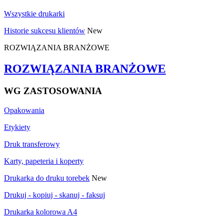
Wszystkie drukarki
Historie sukcesu klientów
New
ROZWIĄZANIA BRANŻOWE
ROZWIĄZANIA BRANŻOWE
WG ZASTOSOWANIA
Opakowania
Etykiety
Druk transferowy
Karty, papeteria i koperty
Drukarka do druku torebek
New
Drukuj - kopiuj - skanuj - faksuj
Drukarka kolorowa A4