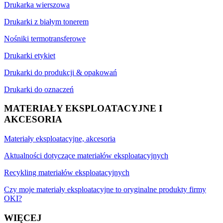
Drukarka wierszowa
Drukarki z białym tonerem
Nośniki termotransferowe
Drukarki etykiet
Drukarki do produkcji & opakowań
Drukarki do oznaczeń
MATERIAŁY EKSPLOATACYJNE I
AKCESORIA
Materiały eksploatacyjne, akcesoria
Aktualności dotyczące materiałów eksploatacyjnych
Recykling materiałów eksploatacyjnych
Czy moje materiały eksploatacyjne to oryginalne produkty firmy
OKI?
WIĘCEJ