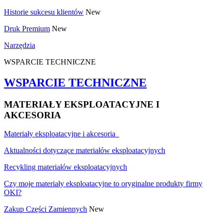
Historie sukcesu klientów
New
Druk Premium
New
Narzędzia
WSPARCIE TECHNICZNE
WSPARCIE TECHNICZNE
MATERIAŁY EKSPLOATACYJNE I
AKCESORIA
Materiały eksploatacyjne i akcesoria
Aktualności dotyczące materiałów eksploatacyjnych
Recykling materiałów eksploatacyjnych
Czy moje materiały eksploatacyjne to oryginalne produkty firmy
OKI?
Zakup Części Zamiennych
New