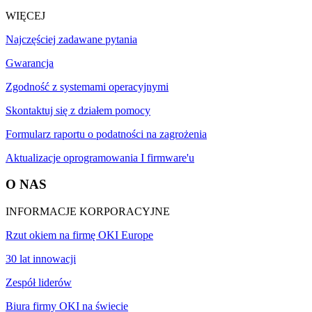
WIĘCEJ
Najczęściej zadawane pytania
Gwarancja
Zgodność z systemami operacyjnymi
Skontaktuj się z działem pomocy
Formularz raportu o podatności na zagrożenia
Aktualizacje oprogramowania I firmware'u
O NAS
INFORMACJE KORPORACYJNE
Rzut okiem na firmę OKI Europe
30 lat innowacji
Zespół liderów
Biura firmy OKI na świecie