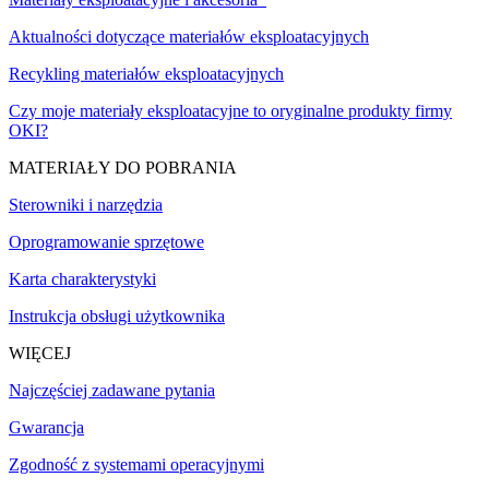
Aktualności dotyczące materiałów eksploatacyjnych
Recykling materiałów eksploatacyjnych
Czy moje materiały eksploatacyjne to oryginalne produkty firmy
OKI?
MATERIAŁY DO POBRANIA
Sterowniki i narzędzia
Oprogramowanie sprzętowe
Karta charakterystyki
Instrukcja obsługi użytkownika
WIĘCEJ
Najczęściej zadawane pytania
Gwarancja
Zgodność z systemami operacyjnymi