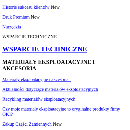
Historie sukcesu klientów
New
Druk Premium
New
Narzędzia
WSPARCIE TECHNICZNE
WSPARCIE TECHNICZNE
MATERIAŁY EKSPLOATACYJNE I
AKCESORIA
Materiały eksploatacyjne i akcesoria
Aktualności dotyczące materiałów eksploatacyjnych
Recykling materiałów eksploatacyjnych
Czy moje materiały eksploatacyjne to oryginalne produkty firmy
OKI?
Zakup Części Zamiennych
New