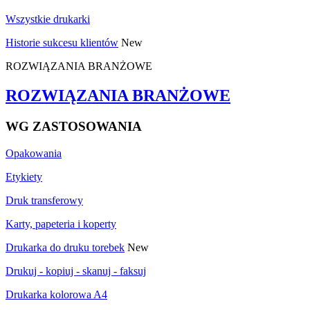
Wszystkie drukarki
Historie sukcesu klientów
New
ROZWIĄZANIA BRANŻOWE
ROZWIĄZANIA BRANŻOWE
WG ZASTOSOWANIA
Opakowania
Etykiety
Druk transferowy
Karty, papeteria i koperty
Drukarka do druku torebek
New
Drukuj - kopiuj - skanuj - faksuj
Drukarka kolorowa A4