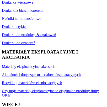
Drukarka wierszowa
Drukarki z białym tonerem
Nośniki termotransferowe
Drukarki etykiet
Drukarki do produkcji & opakowań
Drukarki do oznaczeń
MATERIAŁY EKSPLOATACYJNE I
AKCESORIA
Materiały eksploatacyjne, akcesoria
Aktualności dotyczące materiałów eksploatacyjnych
Recykling materiałów eksploatacyjnych
Czy moje materiały eksploatacyjne to oryginalne produkty firmy
OKI?
WIĘCEJ