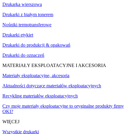
Drukarka wierszowa
Drukarki z białym tonerem
Nośniki termotransferowe
Drukarki etykiet
Drukarki do produkcji & opakowań
Drukarki do oznaczeń
MATERIAŁY EKSPLOATACYJNE I AKCESORIA
Materiały eksploatacyjne, akcesoria
Aktualności dotyczące materiałów eksploatacyjnych
Recykling materiałów eksploatacyjnych
Czy moje materiały eksploatacyjne to oryginalne produkty firmy
OKI?
WIĘCEJ
Wszystkie drukarki