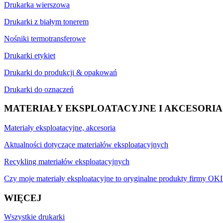
Drukarka wierszowa
Drukarki z białym tonerem
Nośniki termotransferowe
Drukarki etykiet
Drukarki do produkcji & opakowań
Drukarki do oznaczeń
MATERIAŁY EKSPLOATACYJNE I AKCESORIA
Materiały eksploatacyjne, akcesoria
Aktualności dotyczące materiałów eksploatacyjnych
Recykling materiałów eksploatacyjnych
Czy moje materiały eksploatacyjne to oryginalne produkty firmy OKI
WIĘCEJ
Wszystkie drukarki