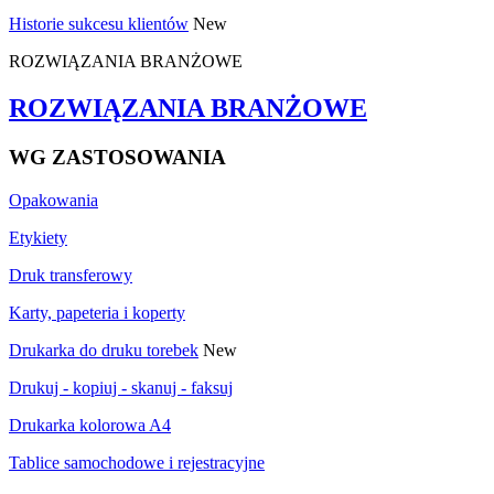
Historie sukcesu klientów
New
ROZWIĄZANIA BRANŻOWE
ROZWIĄZANIA BRANŻOWE
WG ZASTOSOWANIA
Opakowania
Etykiety
Druk transferowy
Karty, papeteria i koperty
Drukarka do druku torebek
New
Drukuj - kopiuj - skanuj - faksuj
Drukarka kolorowa A4
Tablice samochodowe i rejestracyjne