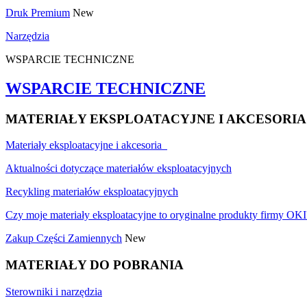
Druk Premium
New
Narzędzia
WSPARCIE TECHNICZNE
WSPARCIE TECHNICZNE
MATERIAŁY EKSPLOATACYJNE I AKCESORIA
Materiały eksploatacyjne i akcesoria
Aktualności dotyczące materiałów eksploatacyjnych
Recykling materiałów eksploatacyjnych
Czy moje materiały eksploatacyjne to oryginalne produkty firmy OKI
Zakup Części Zamiennych
New
MATERIAŁY DO POBRANIA
Sterowniki i narzędzia