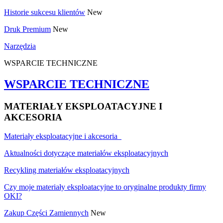
Historie sukcesu klientów
New
Druk Premium
New
Narzędzia
WSPARCIE TECHNICZNE
WSPARCIE TECHNICZNE
MATERIAŁY EKSPLOATACYJNE I
AKCESORIA
Materiały eksploatacyjne i akcesoria
Aktualności dotyczące materiałów eksploatacyjnych
Recykling materiałów eksploatacyjnych
Czy moje materiały eksploatacyjne to oryginalne produkty firmy
OKI?
Zakup Części Zamiennych
New