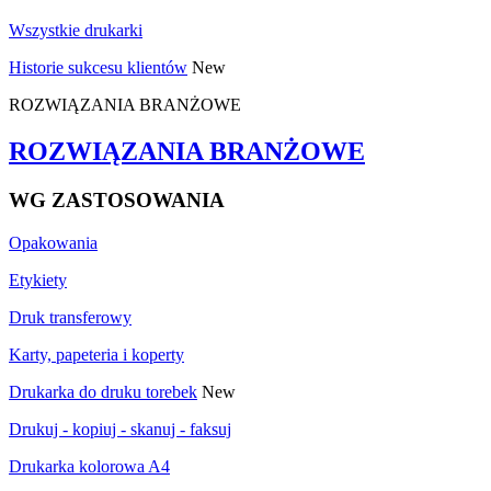
Wszystkie drukarki
Historie sukcesu klientów
New
ROZWIĄZANIA BRANŻOWE
ROZWIĄZANIA BRANŻOWE
WG ZASTOSOWANIA
Opakowania
Etykiety
Druk transferowy
Karty, papeteria i koperty
Drukarka do druku torebek
New
Drukuj - kopiuj - skanuj - faksuj
Drukarka kolorowa A4