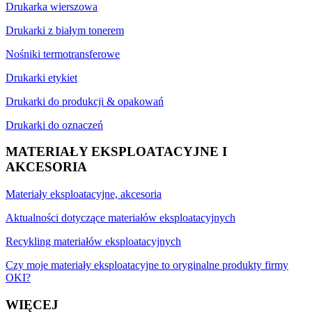
Drukarka wierszowa
Drukarki z białym tonerem
Nośniki termotransferowe
Drukarki etykiet
Drukarki do produkcji & opakowań
Drukarki do oznaczeń
MATERIAŁY EKSPLOATACYJNE I
AKCESORIA
Materiały eksploatacyjne, akcesoria
Aktualności dotyczące materiałów eksploatacyjnych
Recykling materiałów eksploatacyjnych
Czy moje materiały eksploatacyjne to oryginalne produkty firmy
OKI?
WIĘCEJ