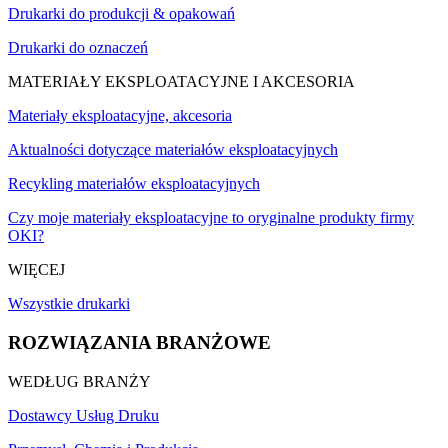
Drukarki do produkcji & opakowań
Drukarki do oznaczeń
MATERIAŁY EKSPLOATACYJNE I AKCESORIA
Materiały eksploatacyjne, akcesoria
Aktualności dotyczące materiałów eksploatacyjnych
Recykling materiałów eksploatacyjnych
Czy moje materiały eksploatacyjne to oryginalne produkty firmy
OKI?
WIĘCEJ
Wszystkie drukarki
ROZWIĄZANIA BRANŻOWE
WEDŁUG BRANŻY
Dostawcy Usług Druku