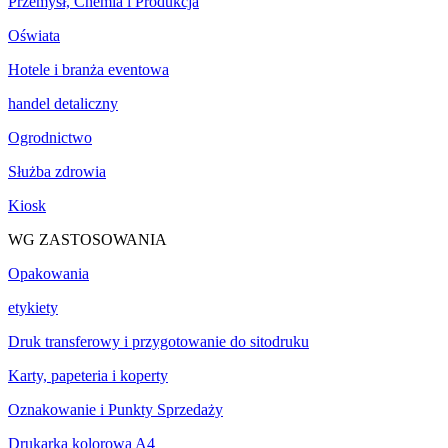
Przemysł, Chemia i Produkcja
Oświata
Hotele i branża eventowa
handel detaliczny
Ogrodnictwo
Służba zdrowia
Kiosk
WG ZASTOSOWANIA
Opakowania
etykiety
Druk transferowy i przygotowanie do sitodruku
Karty, papeteria i koperty
Oznakowanie i Punkty Sprzedaży
Drukarka kolorowa A4