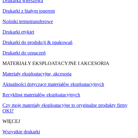
Drukarka wierszowa
Drukarki z białym tonerem
Nośniki termotransferowe
Drukarki etykiet
Drukarki do produkcji & opakowań
Drukarki do oznaczeń
MATERIAŁY EKSPLOATACYJNE I AKCESORIA
Materiały eksploatacyjne, akcesoria
Aktualności dotyczące materiałów eksploatacyjnych
Recykling materiałów eksploatacyjnych
Czy moje materiały eksploatacyjne to oryginalne produkty firmy
OKI?
WIĘCEJ
Wszystkie drukarki