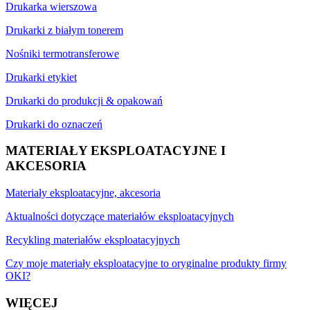
Drukarka wierszowa
Drukarki z białym tonerem
Nośniki termotransferowe
Drukarki etykiet
Drukarki do produkcji & opakowań
Drukarki do oznaczeń
MATERIAŁY EKSPLOATACYJNE I
AKCESORIA
Materiały eksploatacyjne, akcesoria
Aktualności dotyczące materiałów eksploatacyjnych
Recykling materiałów eksploatacyjnych
Czy moje materiały eksploatacyjne to oryginalne produkty firmy
OKI?
WIĘCEJ