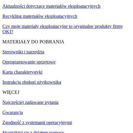
Aktualności dotyczące materiałów eksploatacyjnych
Recykling materiałów eksploatacyjnych
Czy moje materiały eksploatacyjne to oryginalne produkty firmy
OKI?
MATERIAŁY DO POBRANIA
Sterowniki i narzędzia
Oprogramowanie sprzętowe
Karta charakterystyki
Instrukcja obsługi użytkownika
WIĘCEJ
Najczęściej zadawane pytania
Gwarancja
Zgodność z systemami operacyjnymi
Skontaktuj się z działem pomocy