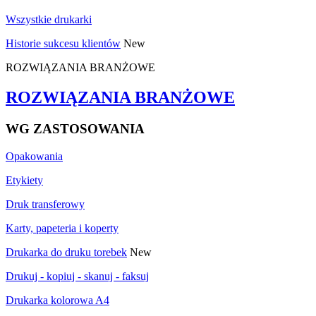
Wszystkie drukarki
Historie sukcesu klientów
New
ROZWIĄZANIA BRANŻOWE
ROZWIĄZANIA BRANŻOWE
WG ZASTOSOWANIA
Opakowania
Etykiety
Druk transferowy
Karty, papeteria i koperty
Drukarka do druku torebek
New
Drukuj - kopiuj - skanuj - faksuj
Drukarka kolorowa A4