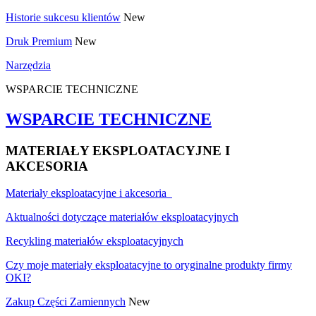
Historie sukcesu klientów
New
Druk Premium
New
Narzędzia
WSPARCIE TECHNICZNE
WSPARCIE TECHNICZNE
MATERIAŁY EKSPLOATACYJNE I
AKCESORIA
Materiały eksploatacyjne i akcesoria
Aktualności dotyczące materiałów eksploatacyjnych
Recykling materiałów eksploatacyjnych
Czy moje materiały eksploatacyjne to oryginalne produkty firmy
OKI?
Zakup Części Zamiennych
New